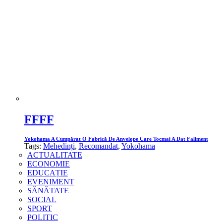
FFFF
Yokohama A Cumpărat O Fabrică De Anvelope Care Tocmai A Dat Faliment
Tags:
Mehedinți
,
Recomandat
,
Yokohama
ACTUALITATE
ECONOMIE
EDUCAȚIE
EVENIMENT
SĂNĂTATE
SOCIAL
SPORT
POLITIC