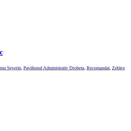
c
rnu Severin
,
Pavilionul Administrativ Drobeta
,
Recomandat
,
Zeblex