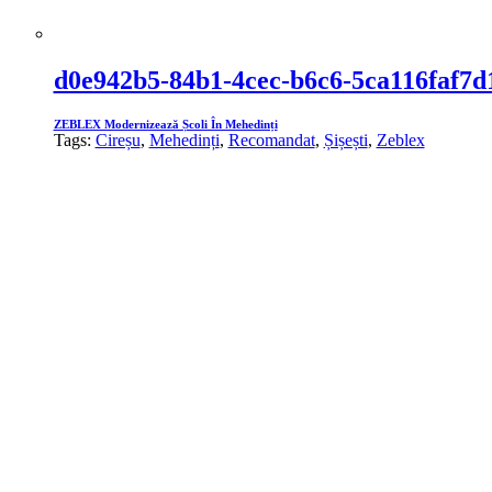
d0e942b5-84b1-4cec-b6c6-5ca116faf7d
ZEBLEX Modernizează Școli În Mehedinți
Tags:
Cireșu
,
Mehedinți
,
Recomandat
,
Șișești
,
Zeblex