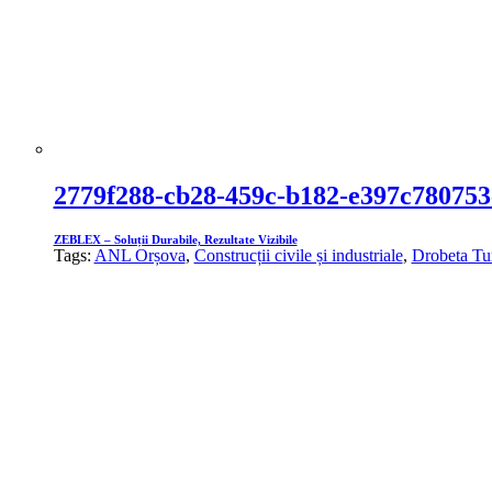
2779f288-cb28-459c-b182-e397c780753
ZEBLEX – Soluții Durabile, Rezultate Vizibile
Tags:
ANL Orșova
,
Construcții civile și industriale
,
Drobeta Tu