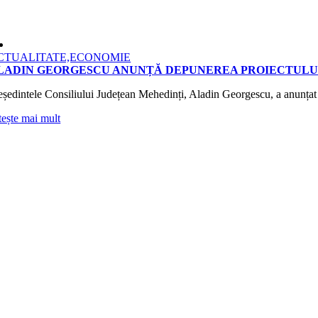
CTUALITATE,ECONOMIE
LADIN GEORGESCU ANUNȚĂ DEPUNEREA PROIECTULUI 
eședintele Consiliului Județean Mehedinți, Aladin Georgescu, a anunțat d
tește mai mult