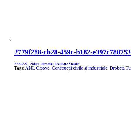
2779f288-cb28-459c-b182-e397c780753
ZEBLEX – Soluții Durabile, Rezultate Vizibile
Tags:
ANL Orșova
,
Construcții civile și industriale
,
Drobeta Tu