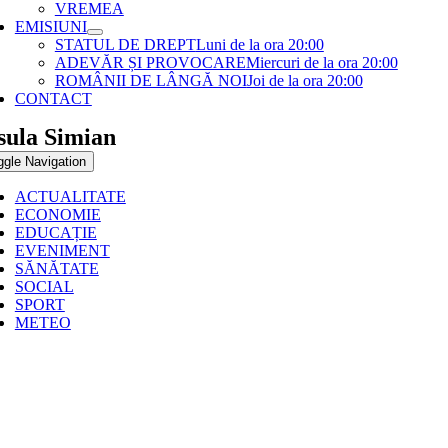
VREMEA
EMISIUNI
STATUL DE DREPT
Luni de la ora 20:00
ADEVĂR ȘI PROVOCARE
Miercuri de la ora 20:00
ROMÂNII DE LÂNGĂ NOI
Joi de la ora 20:00
CONTACT
sula Simian
ggle Navigation
ACTUALITATE
ECONOMIE
EDUCAȚIE
EVENIMENT
SĂNĂTATE
SOCIAL
SPORT
METEO