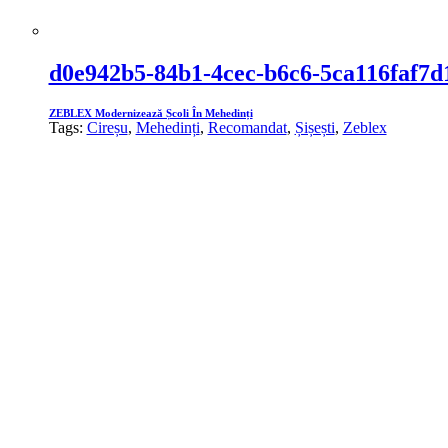
d0e942b5-84b1-4cec-b6c6-5ca116faf7d
ZEBLEX Modernizează Școli În Mehedinți
Tags:
Cireșu
,
Mehedinți
,
Recomandat
,
Șișești
,
Zeblex