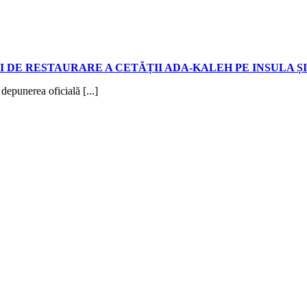
DE RESTAURARE A CETĂȚII ADA-KALEH PE INSULA Ș
epunerea oficială [...]