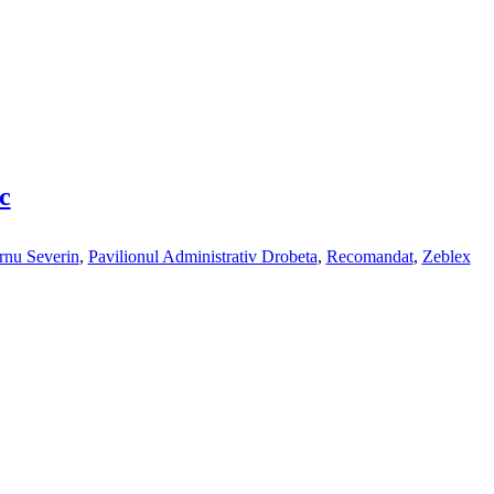
c
rnu Severin
,
Pavilionul Administrativ Drobeta
,
Recomandat
,
Zeblex