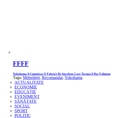
FFFF
Yokohama A Cumpărat O Fabrică De Anvelope Care Tocmai A Dat Faliment
Tags:
Mehedinți
,
Recomandat
,
Yokohama
ACTUALITATE
ECONOMIE
EDUCAȚIE
EVENIMENT
SĂNĂTATE
SOCIAL
SPORT
POLITIC