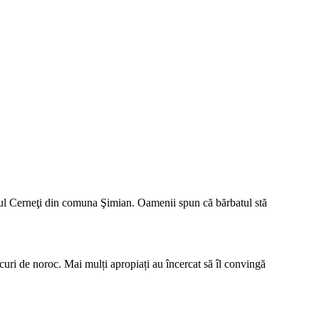
n satul Cerneţi din comuna Şimian. Oamenii spun că bărbatul stă
jocuri de noroc. Mai mulți apropiați au încercat să îl convingă