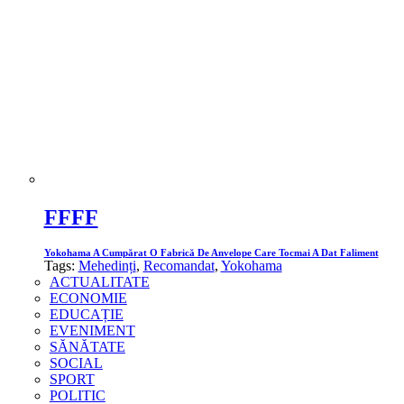
FFFF
Yokohama A Cumpărat O Fabrică De Anvelope Care Tocmai A Dat Faliment
Tags:
Mehedinți
,
Recomandat
,
Yokohama
ACTUALITATE
ECONOMIE
EDUCAȚIE
EVENIMENT
SĂNĂTATE
SOCIAL
SPORT
POLITIC