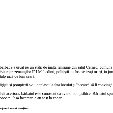
ărbat s-a urcat pe un stâlp de înaltă tensiune din satul Cerneţi, comun
ivit reprezentanţilor IPJ Mehedinţi, poliţiştii au fost sesizaţi marţi, în
tâlp încă de luni seară.
iţiştii şi pompierii s-au deplasat la faţa locului şi încearcă să îl convi
ivit acestora, bărbatul este cunoscut ca având boli psihice. Bărbatul spune
oboare, însă încercările au fost în zadar.
ajează acest conținut!