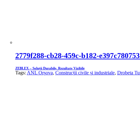
2779f288-cb28-459c-b182-e397c780753
ZEBLEX – Soluții Durabile, Rezultate Vizibile
Tags:
ANL Orșova
,
Construcții civile și industriale
,
Drobeta Tu