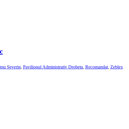
c
rnu Severin
,
Pavilionul Administrativ Drobeta
,
Recomandat
,
Zeblex