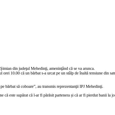
a Şimian din judeţul Mehedinţi, ameninţând că se va arunca.
 jurul orei 10.00 că un bărbat s-a urcat pe un stâlp de înaltă tensiune di
ngă pe bărbat să coboare”, au transmis reprezentanţii IPJ Mehedinţi.
 că este supărat că l-ar fi părăsit partenera și că ar fi pierdut banii la 