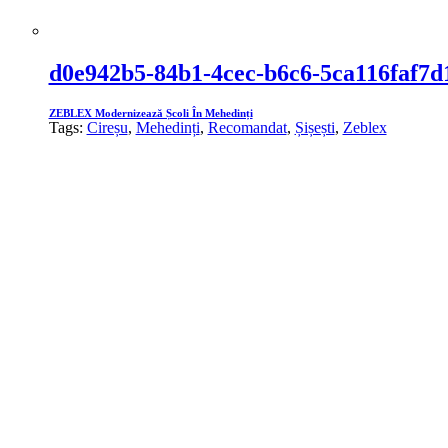
d0e942b5-84b1-4cec-b6c6-5ca116faf7d
ZEBLEX Modernizează Școli În Mehedinți
Tags:
Cireșu
,
Mehedinți
,
Recomandat
,
Șișești
,
Zeblex