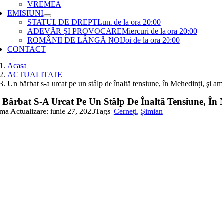
VREMEA
EMISIUNI
STATUL DE DREPT
Luni de la ora 20:00
ADEVĂR ȘI PROVOCARE
Miercuri de la ora 20:00
ROMÂNII DE LÂNGĂ NOI
Joi de la ora 20:00
CONTACT
Acasa
ACTUALITATE
Un bărbat s-a urcat pe un stâlp de înaltă tensiune, în Mehedinți, şi a
 Bărbat S-A Urcat Pe Un Stâlp De Înaltă Tensiune, În
ima Actualizare: iunie 27, 2023
Tags:
Cerneți
,
Șimian