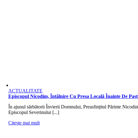
ACTUALITATE
Episcopul Nicodim, Întâlnire Cu Presa Locală Înainte De Pașt
În ajunul sărbătorii Învierii Domnului, Preasfințitul Părinte Nicodi
Episcopul Severinului [...]
Citește mai mult