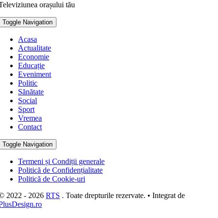
Televiziunea orașului tău
Toggle Navigation
Acasa
Actualitate
Economie
Educație
Eveniment
Politic
Sănătate
Social
Sport
Vremea
Contact
Toggle Navigation
Termeni și Condiții generale
Politică de Confidențialitate
Politică de Cookie-uri
© 2022 - 2026
RTS
. Toate drepturile rezervate. • Integrat de
PlusDesign.ro