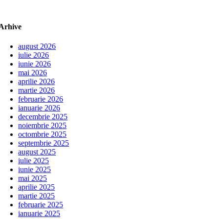
Arhive
august 2026
iulie 2026
iunie 2026
mai 2026
aprilie 2026
martie 2026
februarie 2026
ianuarie 2026
decembrie 2025
noiembrie 2025
octombrie 2025
septembrie 2025
august 2025
iulie 2025
iunie 2025
mai 2025
aprilie 2025
martie 2025
februarie 2025
ianuarie 2025