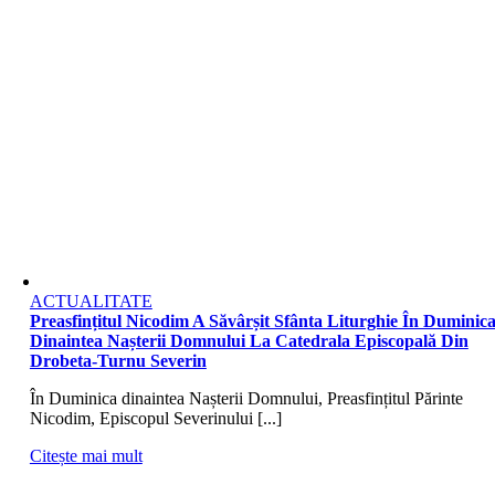
ACTUALITATE
Preasfințitul Nicodim A Săvârșit Sfânta Liturghie În Duminic
Dinaintea Nașterii Domnului La Catedrala Episcopală Din
Drobeta-Turnu Severin
În Duminica dinaintea Nașterii Domnului, Preasfințitul Părinte
Nicodim, Episcopul Severinului [...]
Citește mai mult