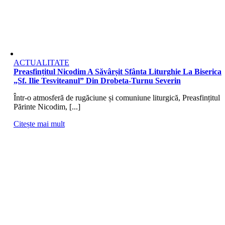
ACTUALITATE
Preasfințitul Nicodim A Săvârșit Sfânta Liturghie La Biserica
„Sf. Ilie Tesviteanul” Din Drobeta‑Turnu Severin
Într‑o atmosferă de rugăciune și comuniune liturgică, Preasfințitul
Părinte Nicodim, [...]
Citește mai mult