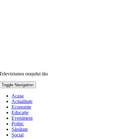
Televiziunea orașului tău
Toggle Navigation
Acasa
Actualitate
Economie
Educație
Eveniment
Politic
Sănătate
Social