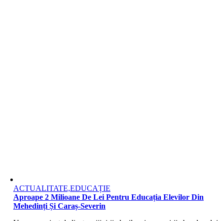
ACTUALITATE,EDUCAȚIE
Aproape 2 Milioane De Lei Pentru Educația Elevilor Din
Mehedinți Și Caraș-Severin