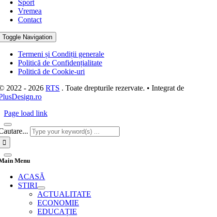
Sport
Vremea
Contact
Toggle Navigation
Termeni și Condiții generale
Politică de Confidențialitate
Politică de Cookie-uri
© 2022 - 2026
RTS
. Toate drepturile rezervate. • Integrat de
PlusDesign.ro
Page load link
Cautare...
Main Menu
ACASĂ
STIRI
ACTUALITATE
ECONOMIE
EDUCAȚIE