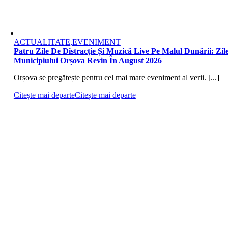
ACTUALITATE,EVENIMENT
Patru Zile De Distracție Și Muzică Live Pe Malul Dunării: Zile
Municipiului Orșova Revin În August 2026
Orșova se pregătește pentru cel mai mare eveniment al verii. [...]
Citește mai departe
Citește mai departe