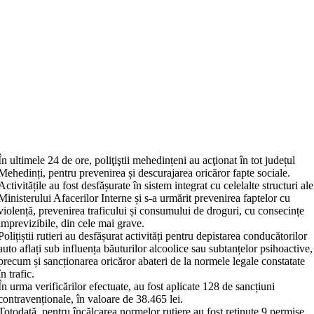
În ultimele 24 de ore, poliţiştii mehedințeni au acţionat în tot județul
Mehedinți, pentru prevenirea și descurajarea oricăror fapte sociale.
Activitățile au fost desfășurate în sistem integrat cu celelalte structuri ale
Ministerului Afacerilor Interne și s-a urmărit prevenirea faptelor cu
violență, prevenirea traficului și consumului de droguri, cu consecințe
imprevizibile, din cele mai grave.
Polițiștii rutieri au desfășurat activități pentru depistarea conducătorilor
auto aflați sub influența băuturilor alcoolice sau subtanțelor psihoactive,
precum și sancționarea oricăror abateri de la normele legale constatate
în trafic.
În urma verificărilor efectuate, au fost aplicate 128 de sancțiuni
contravenționale, în valoare de 38.465 lei.
Totodată, pentru încălcarea normelor rutiere au fost reținute 9 permise