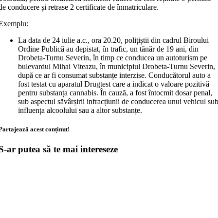
de conducere și retrase 2 certificate de înmatriculare.
Exemplu:
La data de 24 iulie a.c., ora 20.20, polițiștii din cadrul Biroului
Ordine Publică au depistat, în trafic, un tânăr de 19 ani, din
Drobeta-Turnu Severin, în timp ce conducea un autoturism pe
bulevardul Mihai Viteazu, în municipiul Drobeta-Turnu Severin,
după ce ar fi consumat substanțe interzise. Conducătorul auto a
fost testat cu aparatul Drugtest care a indicat o valoare pozitivă
pentru substanța cannabis. În cauză, a fost întocmit dosar penal,
sub aspectul săvârșirii infracțiunii de conducerea unui vehicul su
influența alcoolului sau a altor substanțe.
Partajează acest conținut!
S-ar putea să te mai intereseze