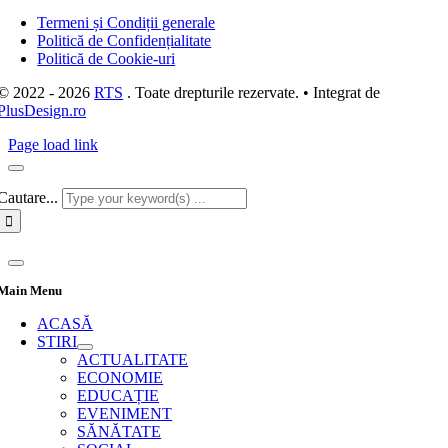
Termeni și Condiții generale
Politică de Confidențialitate
Politică de Cookie-uri
© 2022 - 2026
RTS
. Toate drepturile rezervate. • Integrat de
PlusDesign.ro
Page load link
Cautare...
Main Menu
ACASĂ
STIRI
ACTUALITATE
ECONOMIE
EDUCAȚIE
EVENIMENT
SĂNĂTATE