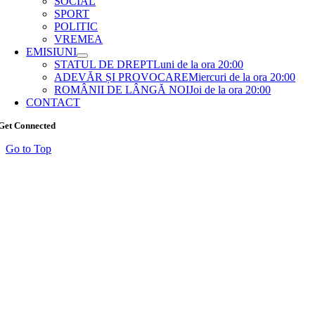
SOCIAL
SPORT
POLITIC
VREMEA
EMISIUNI
STATUL DE DREPT
Luni de la ora 20:00
ADEVĂR ȘI PROVOCARE
Miercuri de la ora 20:00
ROMÂNII DE LÂNGĂ NOI
Joi de la ora 20:00
CONTACT
Get Connected
Go to Top