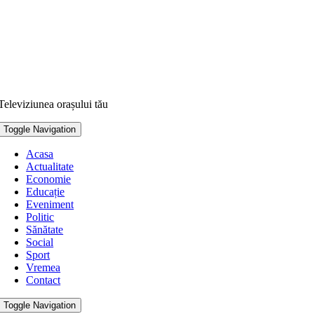
Televiziunea orașului tău
Toggle Navigation
Acasa
Actualitate
Economie
Educație
Eveniment
Politic
Sănătate
Social
Sport
Vremea
Contact
Toggle Navigation