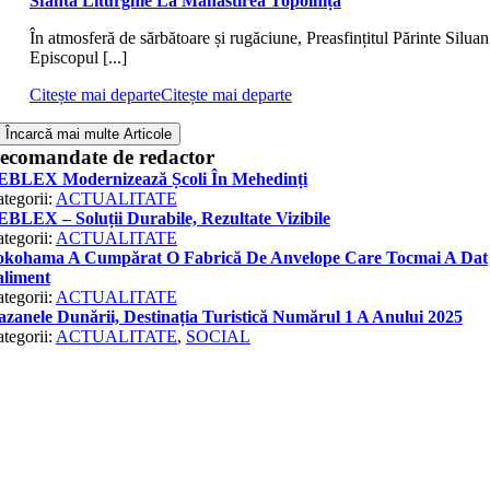
Sfânta Liturghie La Mănăstirea Topolnița
În atmosferă de sărbătoare și rugăciune, Preasfințitul Părinte Siluan
Episcopul [...]
Citește mai departe
Citește mai departe
Încarcă mai multe Articole
ecomandate de redactor
EBLEX Modernizează Școli În Mehedinți
tegorii:
ACTUALITATE
BLEX – Soluții Durabile, Rezultate Vizibile
tegorii:
ACTUALITATE
okohama A Cumpărat O Fabrică De Anvelope Care Tocmai A Dat
aliment
tegorii:
ACTUALITATE
zanele Dunării, Destinația Turistică Numărul 1 A Anului 2025
tegorii:
ACTUALITATE
,
SOCIAL