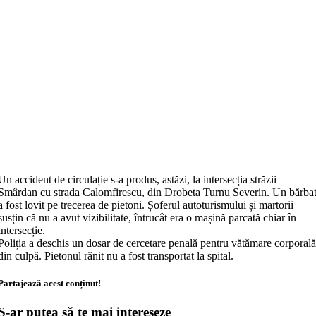
Un accident de circulație s-a produs, astăzi, la intersecția străzii
Smârdan cu strada Calomfirescu, din Drobeta Turnu Severin. Un bărba
a fost lovit pe trecerea de pietoni. Șoferul autoturismului și martorii
susțin că nu a avut vizibilitate, întrucât era o mașină parcată chiar în
intersecție.
Poliția a deschis un dosar de cercetare penală pentru vătămare corporal
din culpă. Pietonul rănit nu a fost transportat la spital.
Partajează acest conținut!
S-ar putea să te mai intereseze