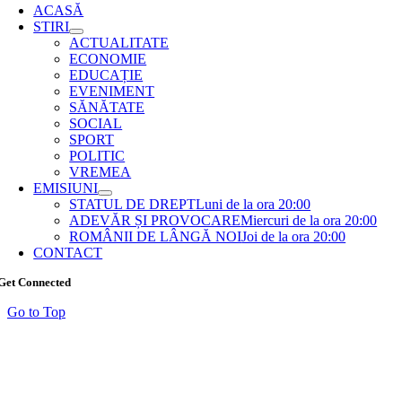
ACASĂ
STIRI
ACTUALITATE
ECONOMIE
EDUCAȚIE
EVENIMENT
SĂNĂTATE
SOCIAL
SPORT
POLITIC
VREMEA
EMISIUNI
STATUL DE DREPT
Luni de la ora 20:00
ADEVĂR ȘI PROVOCARE
Miercuri de la ora 20:00
ROMÂNII DE LÂNGĂ NOI
Joi de la ora 20:00
CONTACT
Get Connected
Go to Top