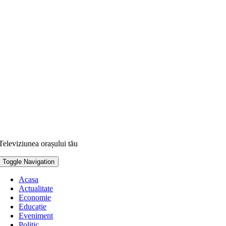
Televiziunea orașului tău
Toggle Navigation
Acasa
Actualitate
Economie
Educație
Eveniment
Politic