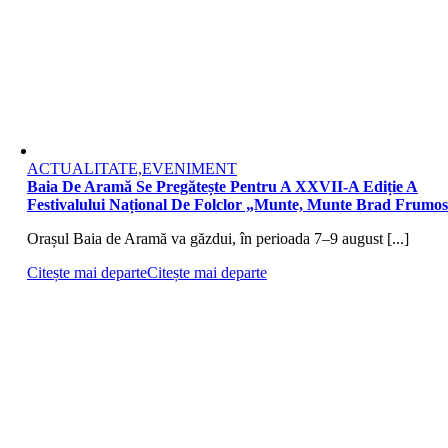
ACTUALITATE,EVENIMENT
Baia De Aramă Se Pregătește Pentru A XXVII-A Ediție A
Festivalului Național De Folclor „Munte, Munte Brad Frumo
Orașul Baia de Aramă va găzdui, în perioada 7–9 august [...]
Citește mai departe
Citește mai departe