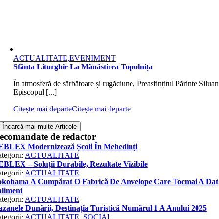
ACTUALITATE,EVENIMENT
Sfânta Liturghie La Mănăstirea Topolnița
În atmosferă de sărbătoare și rugăciune, Preasfințitul Părinte Siluan
Episcopul [...]
Citește mai departe
Citește mai departe
Încarcă mai multe Articole
ecomandate de redactor
EBLEX Modernizează Școli În Mehedinți
tegorii:
ACTUALITATE
BLEX – Soluții Durabile, Rezultate Vizibile
tegorii:
ACTUALITATE
okohama A Cumpărat O Fabrică De Anvelope Care Tocmai A Dat
aliment
tegorii:
ACTUALITATE
zanele Dunării, Destinația Turistică Numărul 1 A Anului 2025
tegorii:
ACTUALITATE
,
SOCIAL