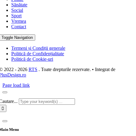
Sănătate
Social
Sport
Vremea
Contact
Toggle Navigation
Termeni și Condiții generale
Politică de Confidențialitate
Politică de Cookie-uri
© 2022 - 2026
RTS
. Toate drepturile rezervate. • Integrat de
PlusDesign.ro
Page load link
Cautare...
Main Menu