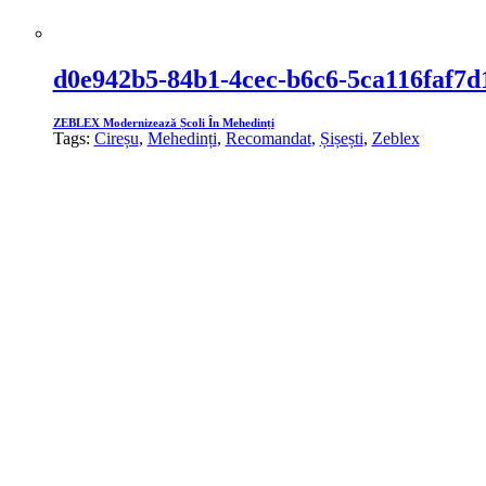
d0e942b5-84b1-4cec-b6c6-5ca116faf7d
ZEBLEX Modernizează Școli În Mehedinți
Tags:
Cireșu
,
Mehedinți
,
Recomandat
,
Șișești
,
Zeblex