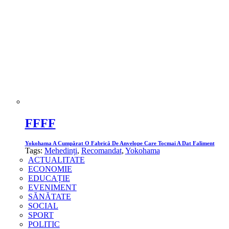
FFFF
Yokohama A Cumpărat O Fabrică De Anvelope Care Tocmai A Dat Faliment
Tags:
Mehedinți
,
Recomandat
,
Yokohama
ACTUALITATE
ECONOMIE
EDUCAȚIE
EVENIMENT
SĂNĂTATE
SOCIAL
SPORT
POLITIC