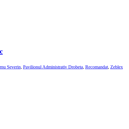
c
rnu Severin
,
Pavilionul Administrativ Drobeta
,
Recomandat
,
Zeblex