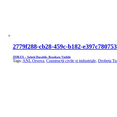
2779f288-cb28-459c-b182-e397c780753
ZEBLEX – Soluții Durabile, Rezultate Vizibile
Tags:
ANL Orșova
,
Construcții civile și industriale
,
Drobeta Tu