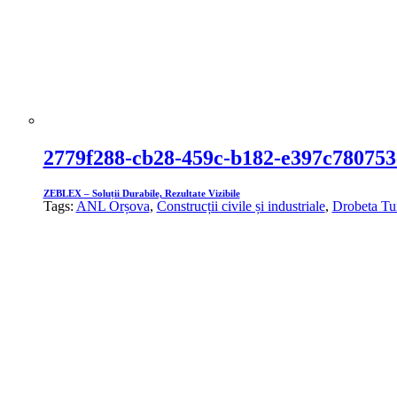
2779f288-cb28-459c-b182-e397c780753
ZEBLEX – Soluții Durabile, Rezultate Vizibile
Tags:
ANL Orșova
,
Construcții civile și industriale
,
Drobeta Tu