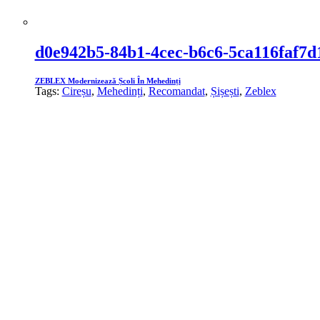
d0e942b5-84b1-4cec-b6c6-5ca116faf7d
ZEBLEX Modernizează Școli În Mehedinți
Tags:
Cireșu
,
Mehedinți
,
Recomandat
,
Șișești
,
Zeblex