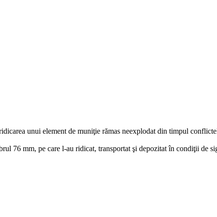
ridicarea unui element de muniţie rămas neexplodat din timpul conflictelo
brul 76 mm, pe care l-au ridicat, transportat şi depozitat în condiţii de si