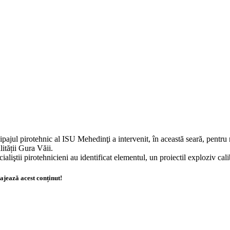
pajul pirotehnic al ISU Mehedinţi a intervenit, în această seară, pentru 
lității Gura Văii.
ialiştii pirotehnicieni au identificat elementul, un proiectil exploziv cali
ajează acest conținut!