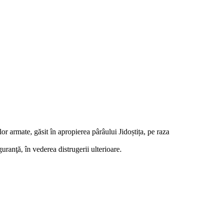
r armate, găsit în apropierea pârâului Jidoștița, pe raza
guranţă, în vederea distrugerii ulterioare.