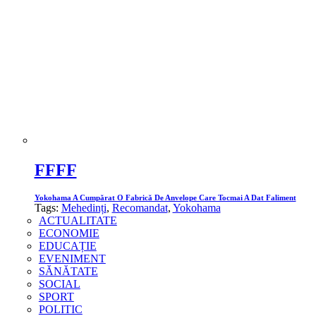
FFFF
Yokohama A Cumpărat O Fabrică De Anvelope Care Tocmai A Dat Faliment
Tags:
Mehedinți
,
Recomandat
,
Yokohama
ACTUALITATE
ECONOMIE
EDUCAȚIE
EVENIMENT
SĂNĂTATE
SOCIAL
SPORT
POLITIC