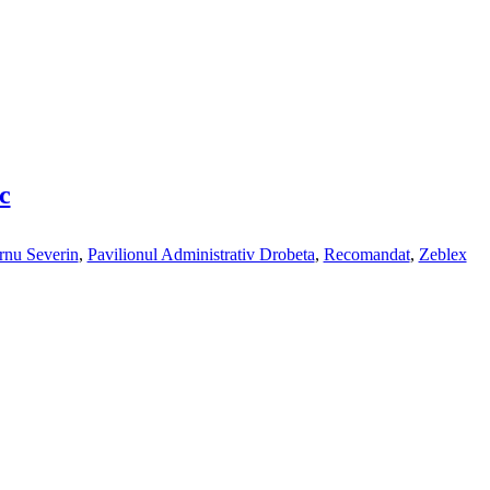
c
rnu Severin
,
Pavilionul Administrativ Drobeta
,
Recomandat
,
Zeblex