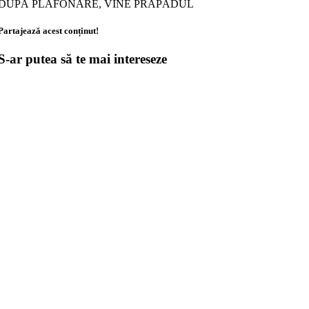
DUPĂ PLAFONARE, VINE PRĂPĂDUL
Partajează acest conținut!
S-ar putea să te mai intereseze