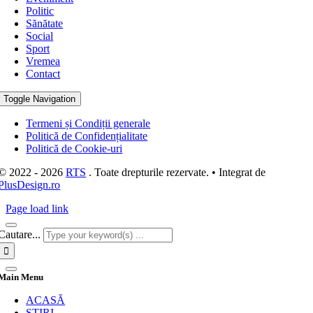
Politic
Sănătate
Social
Sport
Vremea
Contact
Toggle Navigation
Termeni și Condiții generale
Politică de Confidențialitate
Politică de Cookie-uri
© 2022 - 2026
RTS
. Toate drepturile rezervate. • Integrat de
PlusDesign.ro
Page load link
Cautare...
Main Menu
ACASĂ
STIRI