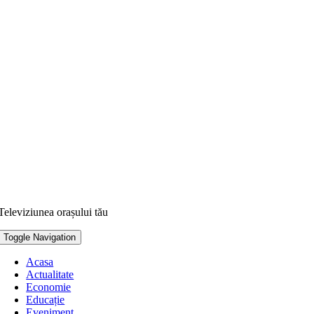
Televiziunea orașului tău
Toggle Navigation
Acasa
Actualitate
Economie
Educație
Eveniment