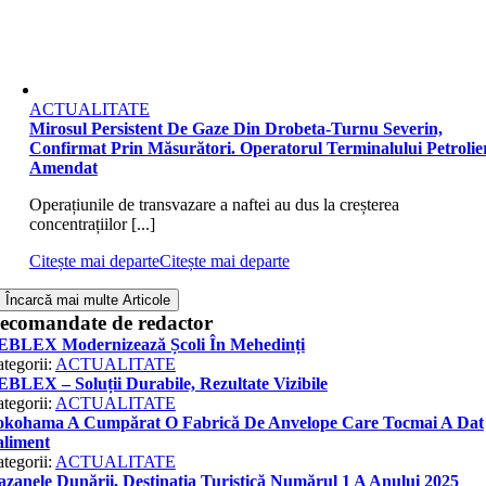
ACTUALITATE
Mirosul Persistent De Gaze Din Drobeta-Turnu Severin,
Confirmat Prin Măsurători. Operatorul Terminalului Petrolier
Amendat
Operațiunile de transvazare a naftei au dus la creșterea
concentrațiilor [...]
Citește mai departe
Citește mai departe
Încarcă mai multe Articole
ecomandate de redactor
EBLEX Modernizează Școli În Mehedinți
tegorii:
ACTUALITATE
BLEX – Soluții Durabile, Rezultate Vizibile
tegorii:
ACTUALITATE
okohama A Cumpărat O Fabrică De Anvelope Care Tocmai A Dat
aliment
tegorii:
ACTUALITATE
zanele Dunării, Destinația Turistică Numărul 1 A Anului 2025