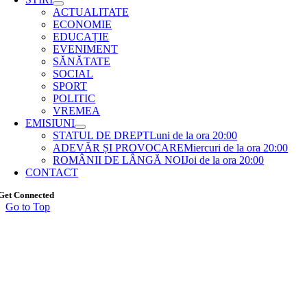
ACTUALITATE
ECONOMIE
EDUCAȚIE
EVENIMENT
SĂNĂTATE
SOCIAL
SPORT
POLITIC
VREMEA
EMISIUNI
STATUL DE DREPT
Luni de la ora 20:00
ADEVĂR ȘI PROVOCARE
Miercuri de la ora 20:00
ROMÂNII DE LÂNGĂ NOI
Joi de la ora 20:00
CONTACT
Get Connected
Go to Top