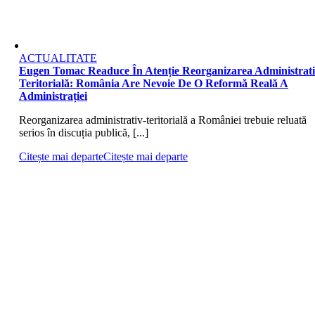
ACTUALITATE
Eugen Tomac Readuce În Atenție Reorganizarea Administrati
Teritorială: România Are Nevoie De O Reformă Reală A
Administrației
Reorganizarea administrativ-teritorială a României trebuie reluată
serios în discuția publică, [...]
Citește mai departe
Citește mai departe