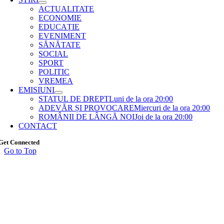
ACTUALITATE
ECONOMIE
EDUCAȚIE
EVENIMENT
SĂNĂTATE
SOCIAL
SPORT
POLITIC
VREMEA
EMISIUNI
STATUL DE DREPT
Luni de la ora 20:00
ADEVĂR ȘI PROVOCARE
Miercuri de la ora 20:00
ROMÂNII DE LÂNGĂ NOI
Joi de la ora 20:00
CONTACT
Get Connected
Go to Top