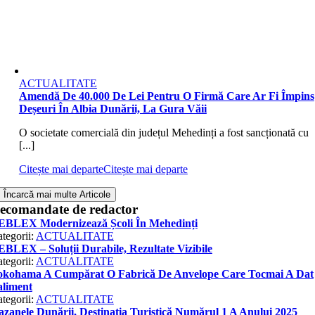
ACTUALITATE
Amendă De 40.000 De Lei Pentru O Firmă Care Ar Fi Împins
Deșeuri În Albia Dunării, La Gura Văii
O societate comercială din județul Mehedinți a fost sancționată cu
[...]
Citește mai departe
Citește mai departe
Încarcă mai multe Articole
ecomandate de redactor
EBLEX Modernizează Școli În Mehedinți
tegorii:
ACTUALITATE
BLEX – Soluții Durabile, Rezultate Vizibile
tegorii:
ACTUALITATE
okohama A Cumpărat O Fabrică De Anvelope Care Tocmai A Dat
aliment
tegorii:
ACTUALITATE
zanele Dunării, Destinația Turistică Numărul 1 A Anului 2025