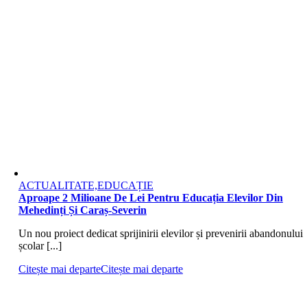
ACTUALITATE,EDUCAȚIE
Aproape 2 Milioane De Lei Pentru Educația Elevilor Din
Mehedinți Și Caraș-Severin
Un nou proiect dedicat sprijinirii elevilor și prevenirii abandonului
școlar [...]
Citește mai departe
Citește mai departe