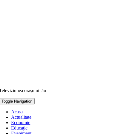
Televiziunea orașului tău
Toggle Navigation
Acasa
Actualitate
Economie
Educație
Eveniment