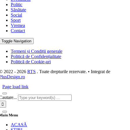
Politic
Sănătate
Social
Sport
Vremea
Contact
Toggle Navigation
Termeni și Condiții generale
Politică de Confidențialitate
Politică de Cookie-uri
© 2022 - 2026
RTS
. Toate drepturile rezervate. • Integrat de
PlusDesign.ro
Page load link
Cautare...
Main Menu
ACASĂ
STIRI