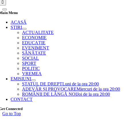
Main Menu
ACASĂ
STIRI
ACTUALITATE
ECONOMIE
EDUCAȚIE
EVENIMENT
SĂNĂTATE
SOCIAL
SPORT
POLITIC
VREMEA
EMISIUNI
STATUL DE DREPT
Luni de la ora 20:00
ADEVĂR ȘI PROVOCARE
Miercuri de la ora 20:00
ROMÂNII DE LÂNGĂ NOI
Joi de la ora 20:00
CONTACT
Get Connected
Go to Top