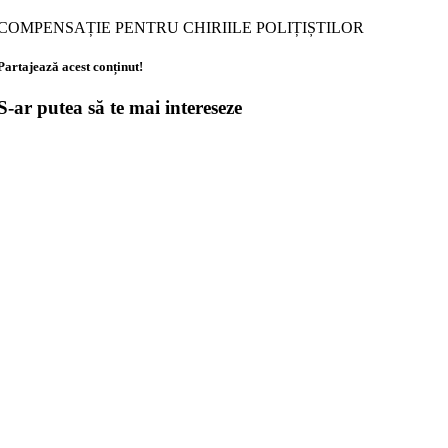
COMPENSAȚIE PENTRU CHIRIILE POLIȚIȘTILOR
Partajează acest conținut!
S-ar putea să te mai intereseze