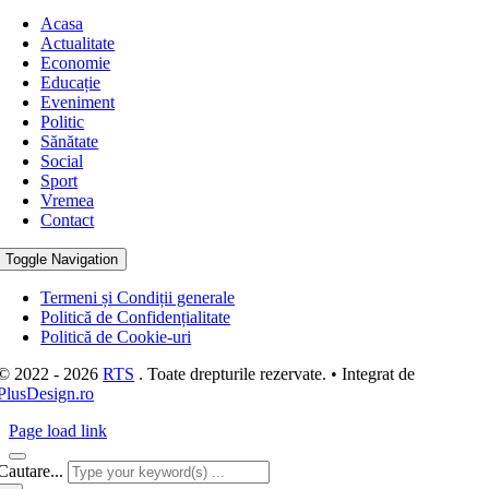
Acasa
Actualitate
Economie
Educație
Eveniment
Politic
Sănătate
Social
Sport
Vremea
Contact
Toggle Navigation
Termeni și Condiții generale
Politică de Confidențialitate
Politică de Cookie-uri
© 2022 - 2026
RTS
. Toate drepturile rezervate. • Integrat de
PlusDesign.ro
Page load link
Cautare...