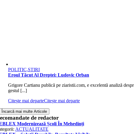
POLITIC,STIRI
Eroul Tăcut Al Dreptei: Ludovic Orban
Grigore Cartianu publică pe ziaristii.com, e excelentă analiză despr
gestul [...]
Citește mai departe
Citește mai departe
Încarcă mai multe Articole
ecomandate de redactor
EBLEX Modernizează Școli În Mehedinți
tegorii:
ACTUALITATE