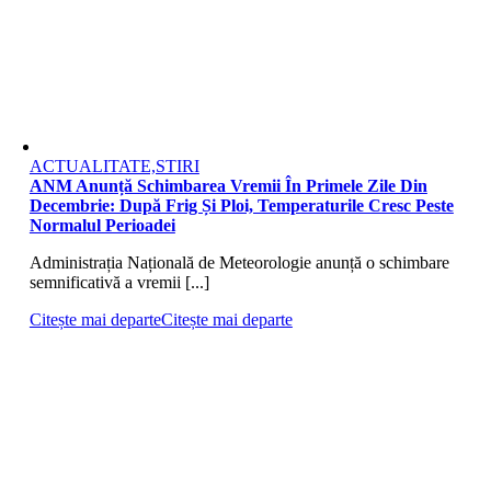
ACTUALITATE,STIRI
ANM Anunță Schimbarea Vremii În Primele Zile Din
Decembrie: După Frig Și Ploi, Temperaturile Cresc Peste
Normalul Perioadei
Administrația Națională de Meteorologie anunță o schimbare
semnificativă a vremii [...]
Citește mai departe
Citește mai departe