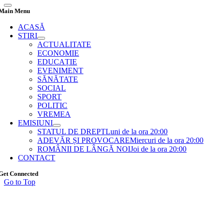
Main Menu
ACASĂ
STIRI
ACTUALITATE
ECONOMIE
EDUCAȚIE
EVENIMENT
SĂNĂTATE
SOCIAL
SPORT
POLITIC
VREMEA
EMISIUNI
STATUL DE DREPT
Luni de la ora 20:00
ADEVĂR ȘI PROVOCARE
Miercuri de la ora 20:00
ROMÂNII DE LÂNGĂ NOI
Joi de la ora 20:00
CONTACT
Get Connected
Go to Top