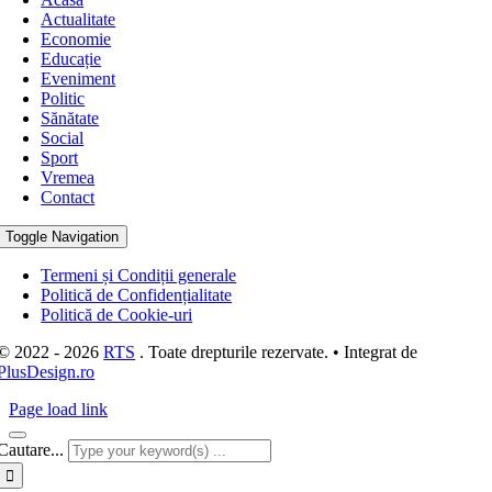
Actualitate
Economie
Educație
Eveniment
Politic
Sănătate
Social
Sport
Vremea
Contact
Toggle Navigation
Termeni și Condiții generale
Politică de Confidențialitate
Politică de Cookie-uri
© 2022 - 2026
RTS
. Toate drepturile rezervate. • Integrat de
PlusDesign.ro
Page load link
Cautare...