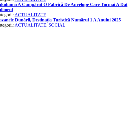
okohama A Cumpărat O Fabrică De Anvelope Care Tocmai A Dat
aliment
tegorii:
ACTUALITATE
zanele Dunării, Destinația Turistică Numărul 1 A Anului 2025
tegorii:
ACTUALITATE
,
SOCIAL