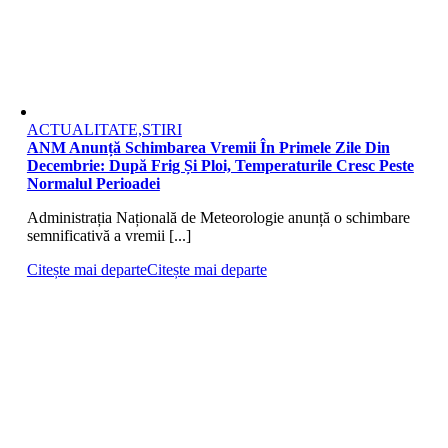
ACTUALITATE,STIRI
ANM Anunță Schimbarea Vremii În Primele Zile Din
Decembrie: După Frig Și Ploi, Temperaturile Cresc Peste
Normalul Perioadei
Administrația Națională de Meteorologie anunță o schimbare
semnificativă a vremii [...]
Citește mai departe
Citește mai departe