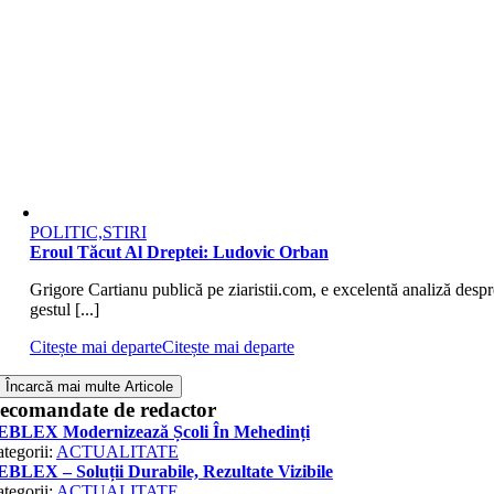
POLITIC,STIRI
Eroul Tăcut Al Dreptei: Ludovic Orban
Grigore Cartianu publică pe ziaristii.com, e excelentă analiză despr
gestul [...]
Citește mai departe
Citește mai departe
Încarcă mai multe Articole
ecomandate de redactor
EBLEX Modernizează Școli În Mehedinți
tegorii:
ACTUALITATE
BLEX – Soluții Durabile, Rezultate Vizibile
tegorii:
ACTUALITATE