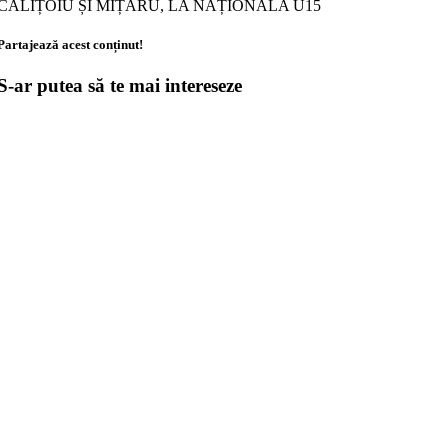
CALIȚOIU ȘI MIȚARU, LA NAȚIONALA U15
Partajează acest conținut!
S-ar putea să te mai intereseze