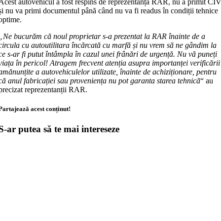
Acest autovehicul a fost respins de reprezentanța RAR, nu a primit CI
și nu va primi documentul până când nu va fi readus în condiții tehnice
optime.
„Ne bucurăm că noul proprietar s-a prezentat la RAR înainte de a
circula cu autoutilitara încărcată cu marfă și nu vrem să ne gândim la
ce s-ar fi putut întâmpla în cazul unei frânări de urgență. Nu vă puneți
viața în pericol! Atragem frecvent atenția asupra importanței verificării
amănunțite a autovehiculelor utilizate, înainte de achiziționare, pentru
că anul fabricației sau proveniența nu pot garanta starea tehnică
“ au
precizat reprezentanții RAR.
Partajează acest conținut!
S-ar putea să te mai intereseze