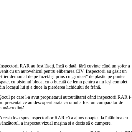
Inspectorii RAR au fost lăsați, încă o dată, fără cuvinte când un șofer a
venit cu un autovehicul pentru eliberarea CIV.
I
nspectorii au găsit un
etrier demontat de pe fuzetă și prins cu „șoricei” de plastic pe puntea
spate, cu pistonul blocat cu o bucată de lemn pentru a nu ieși complet
din locașul lui și a duce la pierderea lichidului de frână.
Șocul pe care l-a avut proprietarul autoutilitarei când inspectorii RAR i-
au prezentat ce au descoperit arată că omul a fost un cumpărător de
bună-credință.
Acesta le-a spus inspectorilor RAR că a ajuns noaptea la întâlnirea cu
vânzătorul, a inspectat vizual mașina și a decis să o cumpere.