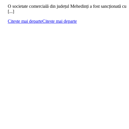
O societate comercială din județul Mehedinți a fost sancționată cu
[...]
Citește mai departe
Citește mai departe