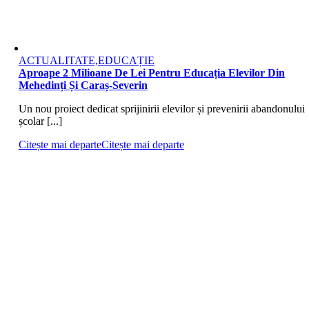
ACTUALITATE,EDUCAȚIE
Aproape 2 Milioane De Lei Pentru Educația Elevilor Din
Mehedinți Și Caraș-Severin
Un nou proiect dedicat sprijinirii elevilor și prevenirii abandonului
școlar [...]
Citește mai departe
Citește mai departe