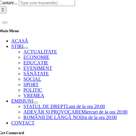
Cautare...
Main Menu
ACASĂ
STIRI
ACTUALITATE
ECONOMIE
EDUCAȚIE
EVENIMENT
SĂNĂTATE
SOCIAL
SPORT
POLITIC
VREMEA
EMISIUNI
STATUL DE DREPT
Luni de la ora 20:00
ADEVĂR ȘI PROVOCARE
Miercuri de la ora 20:00
ROMÂNII DE LÂNGĂ NOI
Joi de la ora 20:00
CONTACT
Get Connected