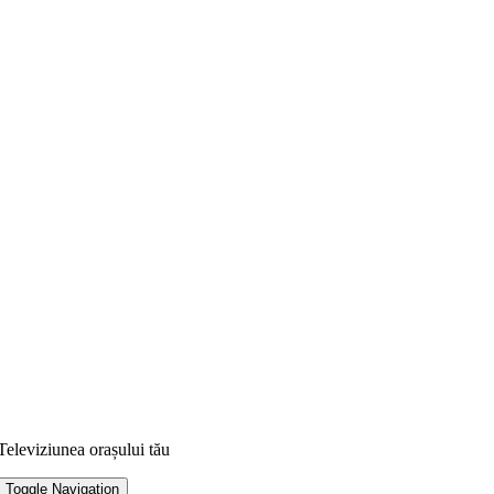
Televiziunea orașului tău
Toggle Navigation