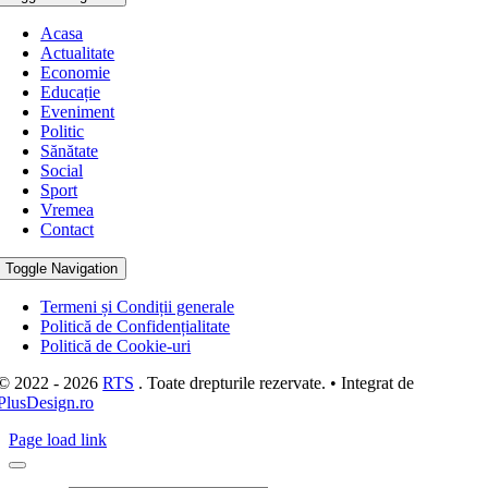
Acasa
Actualitate
Economie
Educație
Eveniment
Politic
Sănătate
Social
Sport
Vremea
Contact
Toggle Navigation
Termeni și Condiții generale
Politică de Confidențialitate
Politică de Cookie-uri
© 2022 - 2026
RTS
. Toate drepturile rezervate. • Integrat de
PlusDesign.ro
Page load link