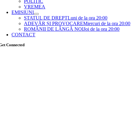
POLITIC
VREMEA
EMISIUNI
STATUL DE DREPT
Luni de la ora 20:00
ADEVĂR ȘI PROVOCARE
Miercuri de la ora 20:00
ROMÂNII DE LÂNGĂ NOI
Joi de la ora 20:00
CONTACT
Get Connected
Go
to
Top