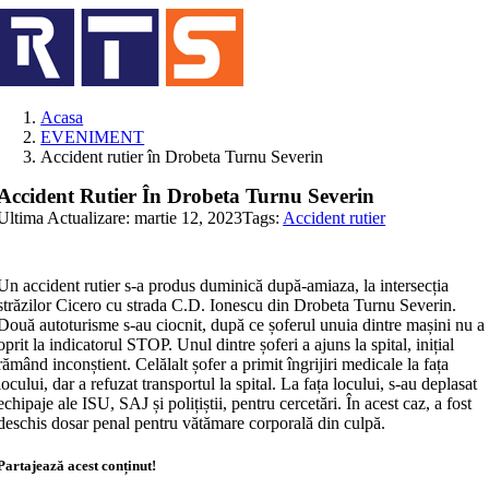
Skip
to
content
Acasa
EVENIMENT
Accident rutier în Drobeta Turnu Severin
Accident Rutier În Drobeta Turnu Severin
Ultima Actualizare: martie 12, 2023
Tags:
Accident rutier
Un accident rutier s-a produs duminică după-amiaza, la intersecția
străzilor Cicero cu strada C.D. Ionescu din Drobeta Turnu Severin.
Două autoturisme s-au ciocnit, după ce șoferul unuia dintre mașini nu a
oprit la indicatorul STOP. Unul dintre șoferi a ajuns la spital, inițial
rămând inconștient. Celălalt șofer a primit îngrijiri medicale la fața
locului, dar a refuzat transportul la spital. La fața locului, s-au deplasat
echipaje ale ISU, SAJ și polițiștii, pentru cercetări. În acest caz, a fost
deschis dosar penal pentru vătămare corporală din culpă.
Partajează acest conținut!