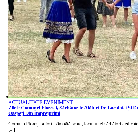
ACTUALITATE,EVENIMENT
Zilele Comunei Florești, Sărbătorite Alături De Localnici Și D
Oaspeți Din Împrejurimi
Comuna Florești a fost, sâmbătă seara, locul unei sărbători dedicat
[...]