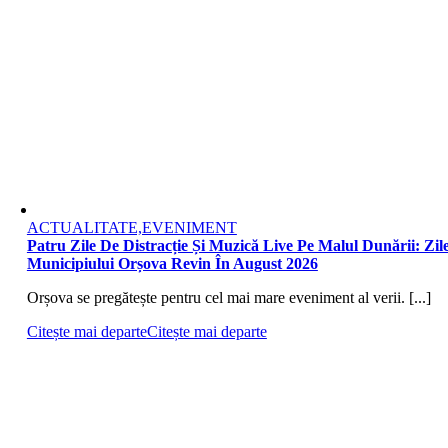
ACTUALITATE,EVENIMENT
Patru Zile De Distracție Și Muzică Live Pe Malul Dunării: Zile
Municipiului Orșova Revin În August 2026
Orșova se pregătește pentru cel mai mare eveniment al verii. [...]
Citește mai departe
Citește mai departe