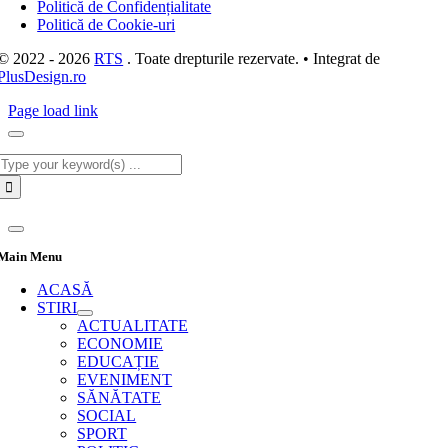
Politică de Confidențialitate
Politică de Cookie-uri
© 2022 - 2026
RTS
. Toate drepturile rezervate. • Integrat de
PlusDesign.ro
Page load link
Cautare...
Main Menu
ACASĂ
STIRI
ACTUALITATE
ECONOMIE
EDUCAȚIE
EVENIMENT
SĂNĂTATE
SOCIAL
SPORT