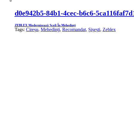
d0e942b5-84b1-4cec-b6c6-5ca116faf7d
ZEBLEX Modernizează Școli În Mehedinți
Tags:
Cireșu
,
Mehedinți
,
Recomandat
,
Șișești
,
Zeblex