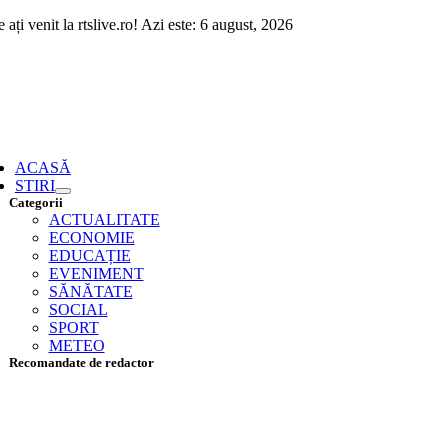
Skip
 ați venit la rtslive.ro! Azi este: 6 august, 2026
to
content
ggle
vigation
ACASĂ
STIRI
Categorii
ACTUALITATE
ECONOMIE
EDUCAȚIE
EVENIMENT
SĂNĂTATE
SOCIAL
SPORT
METEO
Recomandate de redactor