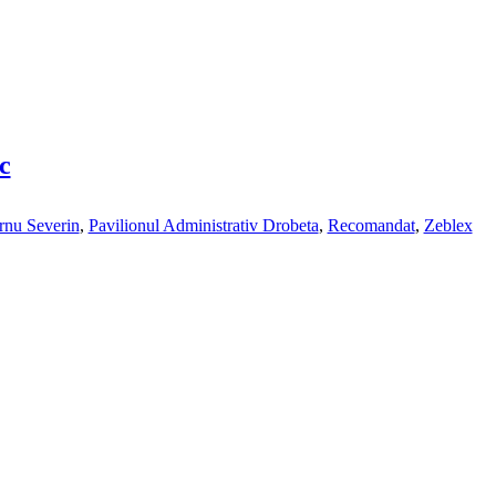
c
rnu Severin
,
Pavilionul Administrativ Drobeta
,
Recomandat
,
Zeblex