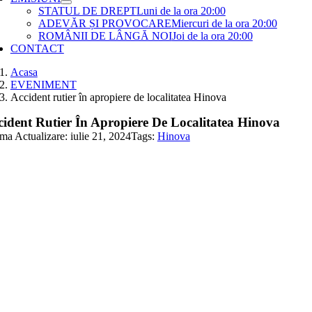
STATUL DE DREPT
Luni de la ora 20:00
ADEVĂR ȘI PROVOCARE
Miercuri de la ora 20:00
ROMÂNII DE LÂNGĂ NOI
Joi de la ora 20:00
CONTACT
Acasa
EVENIMENT
Accident rutier în apropiere de localitatea Hinova
cident Rutier În Apropiere De Localitatea Hinova
ma Actualizare: iulie 21, 2024
Tags:
Hinova