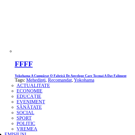
FFFF
Yokohama A Cumpărat O Fabrică De Anvelope Care Tocmai A Dat Faliment
Tags:
Mehedinți
,
Recomandat
,
Yokohama
ACTUALITATE
ECONOMIE
EDUCAȚIE
EVENIMENT
SĂNĂTATE
SOCIAL
SPORT
POLITIC
VREMEA
EMISIUNI