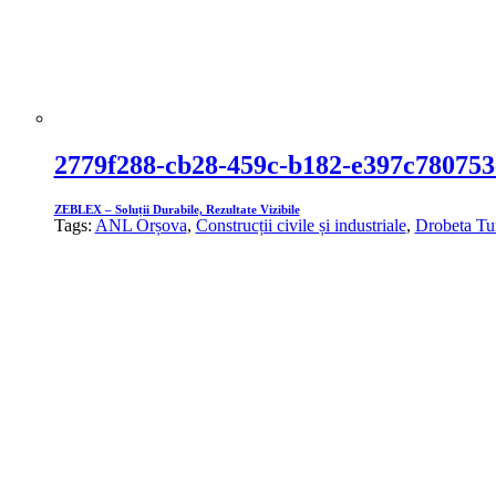
2779f288-cb28-459c-b182-e397c780753
ZEBLEX – Soluții Durabile, Rezultate Vizibile
Tags:
ANL Orșova
,
Construcții civile și industriale
,
Drobeta Tu