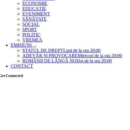
ECONOMIE
EDUCAȚIE
EVENIMENT
SĂNĂTATE
SOCIAL
SPORT
POLITIC
VREMEA
EMISIUNI
STATUL DE DREPT
Luni de la ora 20:00
ADEVĂR ȘI PROVOCARE
Miercuri de la ora 20:00
ROMÂNII DE LÂNGĂ NOI
Joi de la ora 20:00
CONTACT
Get Connected
Go
to
Top