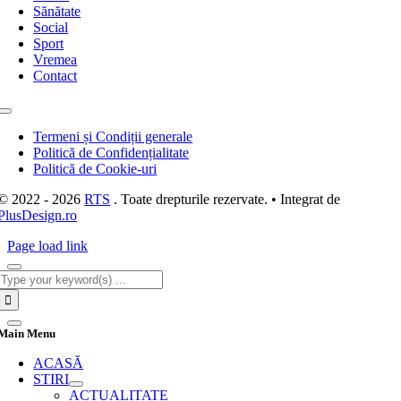
Sănătate
Social
Sport
Vremea
Contact
Toggle
Navigation
Termeni și Condiții generale
Politică de Confidențialitate
Politică de Cookie-uri
© 2022 - 2026
RTS
. Toate drepturile rezervate. • Integrat de
PlusDesign.ro
Page load link
Cautare...
Main Menu
ACASĂ
STIRI
ACTUALITATE