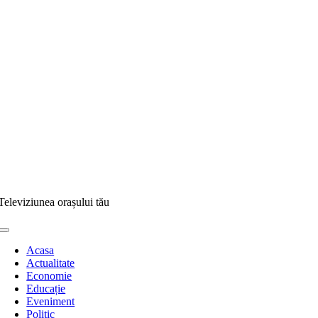
Televiziunea orașului tău
Toggle
Navigation
Acasa
Actualitate
Economie
Educație
Eveniment
Politic