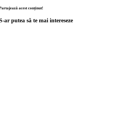
Partajează acest conținut!
S-ar putea să te mai intereseze