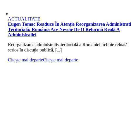
ACTUALITATE
Eugen Tomac Readuce În Atenție Reorganizarea Administrati
Teritorială: România Are Nevoie De O Reformă Reală A
Administrației
Reorganizarea administrativ-teritorială a României trebuie reluată
serios în discuția publică, [...]
Citește mai departe
Citește mai departe