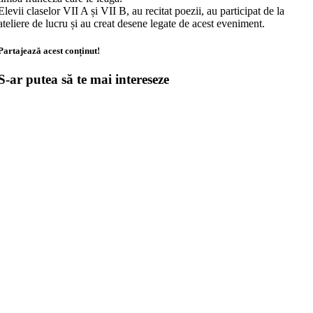
Elevii claselor VII A și VII B, au recitat poezii, au participat de la
ateliere de lucru și au creat desene legate de acest eveniment.
Partajează acest conținut!
S-ar putea să te mai intereseze