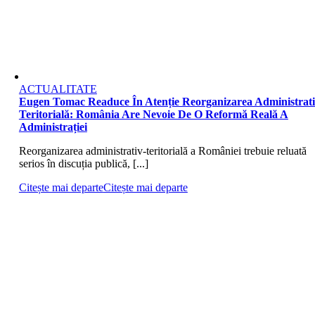
ACTUALITATE
Eugen Tomac Readuce În Atenție Reorganizarea Administrati
Teritorială: România Are Nevoie De O Reformă Reală A
Administrației
Reorganizarea administrativ-teritorială a României trebuie reluată
serios în discuția publică, [...]
Citește mai departe
Citește mai departe