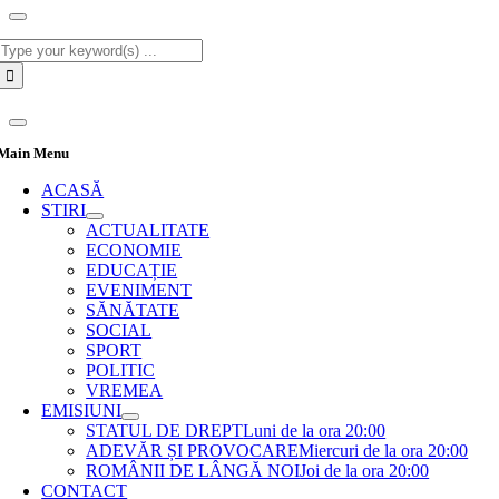
Cautare...
Main Menu
ACASĂ
STIRI
ACTUALITATE
ECONOMIE
EDUCAȚIE
EVENIMENT
SĂNĂTATE
SOCIAL
SPORT
POLITIC
VREMEA
EMISIUNI
STATUL DE DREPT
Luni de la ora 20:00
ADEVĂR ȘI PROVOCARE
Miercuri de la ora 20:00
ROMÂNII DE LÂNGĂ NOI
Joi de la ora 20:00
CONTACT