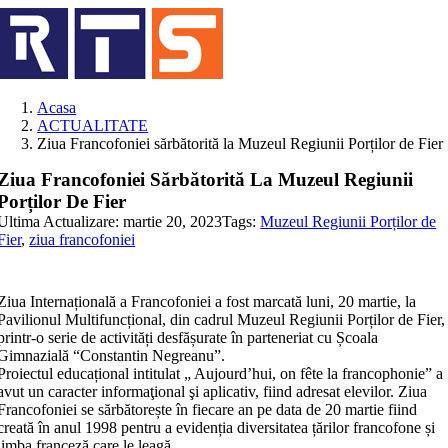
Skip
to
content
Acasa
ACTUALITATE
Ziua Francofoniei sărbătorită la Muzeul Regiunii Porților de Fier
Ziua Francofoniei Sărbătorită La Muzeul Regiunii
Porților De Fier
Ultima Actualizare: martie 20, 2023
Tags:
Muzeul Regiunii Porților de
Fier
,
ziua francofoniei
Ziua Internațională a Francofoniei a fost marcată luni, 20 martie, la
Pavilionul Multifuncțional, din cadrul Muzeul Regiunii Porților de Fier,
printr-o serie de activități desfășurate în parteneriat cu Școala
Gimnazială “Constantin Negreanu”.
Proiectul educațional intitulat „ Aujourd’hui, on fête la francophonie” a
avut un caracter informaţional şi aplicativ, fiind adresat elevilor. Ziua
Francofoniei se sărbătorește în fiecare an pe data de 20 martie fiind
creată în anul 1998 pentru a evidenția diversitatea țărilor francofone și
limba franceză care le leagă.