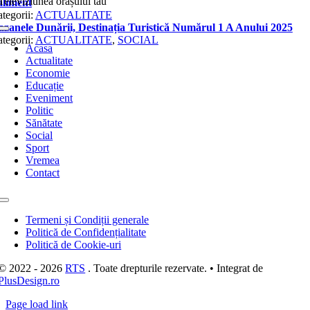
Televiziunea orașului tău
Toggle
Navigation
Acasa
Actualitate
Economie
Educație
Eveniment
Politic
Sănătate
Social
Sport
Vremea
Contact
Toggle
Navigation
Termeni și Condiții generale
Politică de Confidențialitate
Politică de Cookie-uri
© 2022 - 2026
RTS
. Toate drepturile rezervate. • Integrat de
PlusDesign.ro
Page load link