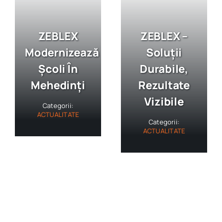
ZEBLEX
ZEBLEX –
Modernizează
Soluții
Școli În
Durabile,
Mehedinți
Rezultate
Vizibile
Categorii:
ACTUALITATE
Categorii:
ACTUALITATE