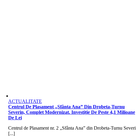
ACTUALITATE
Centrul De Plasament „Sfânta Ana” Din Drobeta-Turnu
Severin, Complet Modernizat. Investiție De Peste 4,1 Milioane
De Lei
Centrul de Plasament nr. 2 „Sfânta Ana” din Drobeta-Turnu Severi
[...]