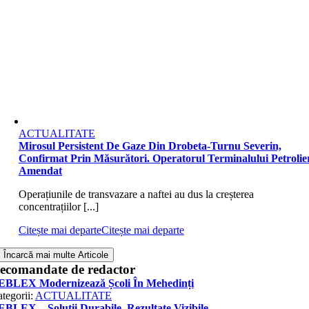
ACTUALITATE
Mirosul Persistent De Gaze Din Drobeta-Turnu Severin,
Confirmat Prin Măsurători. Operatorul Terminalului Petrolier
Amendat
Operațiunile de transvazare a naftei au dus la creșterea
concentrațiilor [...]
Citește mai departe
Citește mai departe
Încarcă mai multe Articole
ecomandate de redactor
EBLEX Modernizează Școli În Mehedinți
tegorii:
ACTUALITATE
BLEX – Soluții Durabile, Rezultate Vizibile