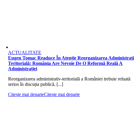
ACTUALITATE
Eugen Tomac Readuce În Atenție Reorganizarea Administrati
Teritorială: România Are Nevoie De O Reformă Reală A
Administrației
Reorganizarea administrativ-teritorială a României trebuie reluată
serios în discuția publică, [...]
Citește mai departe
Citește mai departe