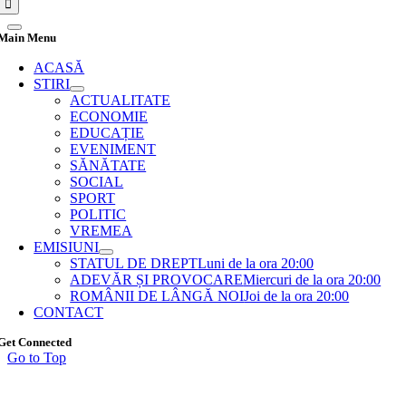
Main Menu
ACASĂ
STIRI
ACTUALITATE
ECONOMIE
EDUCAȚIE
EVENIMENT
SĂNĂTATE
SOCIAL
SPORT
POLITIC
VREMEA
EMISIUNI
STATUL DE DREPT
Luni de la ora 20:00
ADEVĂR ȘI PROVOCARE
Miercuri de la ora 20:00
ROMÂNII DE LÂNGĂ NOI
Joi de la ora 20:00
CONTACT
Get Connected
Go to Top