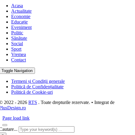
Acasa
Actualitate
Economie
Educație
Eveniment
Politic
Sănătate
Social
Sport
Vremea
Contact
Toggle Navigation
Termeni și Condiții generale
Politică de Confidențialitate
Politică de Cookie-uri
© 2022 - 2026
RTS
. Toate drepturile rezervate. • Integrat de
PlusDesign.ro
Page load link
Cautare...