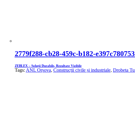
2779f288-cb28-459c-b182-e397c780753
ZEBLEX – Soluții Durabile, Rezultate Vizibile
Tags:
ANL Orșova
,
Construcții civile și industriale
,
Drobeta Tu