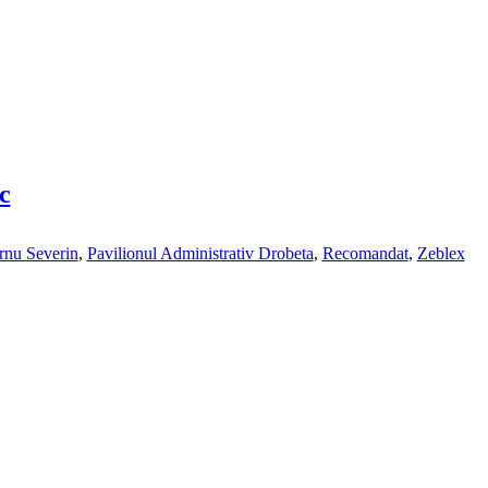
c
rnu Severin
,
Pavilionul Administrativ Drobeta
,
Recomandat
,
Zeblex