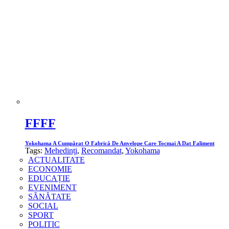
FFFF
Yokohama A Cumpărat O Fabrică De Anvelope Care Tocmai A Dat Faliment
Tags:
Mehedinți
,
Recomandat
,
Yokohama
ACTUALITATE
ECONOMIE
EDUCAȚIE
EVENIMENT
SĂNĂTATE
SOCIAL
SPORT
POLITIC