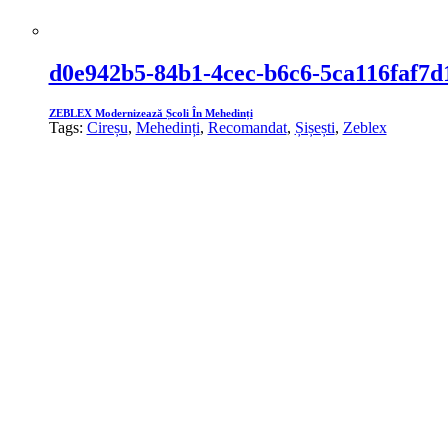
d0e942b5-84b1-4cec-b6c6-5ca116faf7d
ZEBLEX Modernizează Școli În Mehedinți
Tags:
Cireșu
,
Mehedinți
,
Recomandat
,
Șișești
,
Zeblex