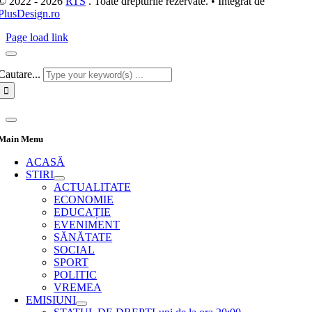
© 2022 - 2026
RTS
. Toate drepturile rezervate. • Integrat de
PlusDesign.ro
Page load link
Cautare...
Main Menu
ACASĂ
STIRI
ACTUALITATE
ECONOMIE
EDUCAȚIE
EVENIMENT
SĂNĂTATE
SOCIAL
SPORT
POLITIC
VREMEA
EMISIUNI