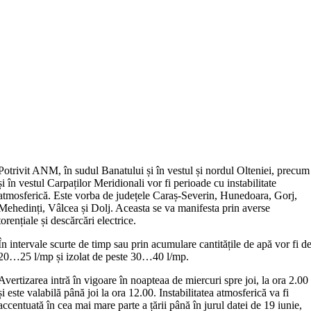
Potrivit ANM, în sudul Banatului și în vestul și nordul Olteniei, precum
și în vestul Carpaților Meridionali vor fi perioade cu instabilitate
atmosferică. Este vorba de județele Caraș-Severin, Hunedoara, Gorj,
Mehedinți, Vâlcea și Dolj. Aceasta se va manifesta prin averse
torențiale și descărcări electrice.
În intervale scurte de timp sau prin acumulare cantitățile de apă vor fi d
20…25 l/mp și izolat de peste 30…40 l/mp.
Avertizarea intră în vigoare în noapteaa de miercuri spre joi, la ora 2.00
și este valabilă până joi la ora 12.00. Instabilitatea atmosferică va fi
accentuată în cea mai mare parte a țării până în jurul datei de 19 iunie,