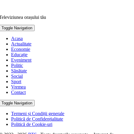
Televiziunea orașului tău
Toggle Navigation
Acasa
Actualitate
Economie
Educație
Eveniment
Politic
Sănătate
Social
Sport
Vremea
Contact
Toggle Navigation
Termeni și Condiții generale
Politică de Confidențialitate
Politică de Cookie-uri