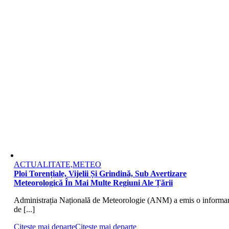
ACTUALITATE,METEO
Ploi Torențiale, Vijelii Și Grindină, Sub Avertizare
Meteorologică În Mai Multe Regiuni Ale Țării
Administrația Națională de Meteorologie (ANM) a emis o informa
de [...]
Citește mai departe
Citește mai departe