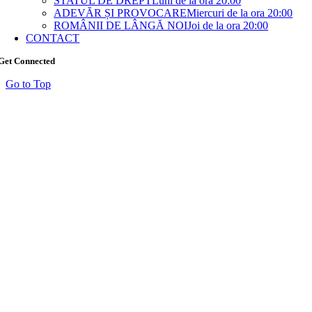
STATUL DE DREPT
Luni de la ora 20:00
ADEVĂR ȘI PROVOCARE
Miercuri de la ora 20:00
ROMÂNII DE LÂNGĂ NOI
Joi de la ora 20:00
CONTACT
Get Connected
Go to Top