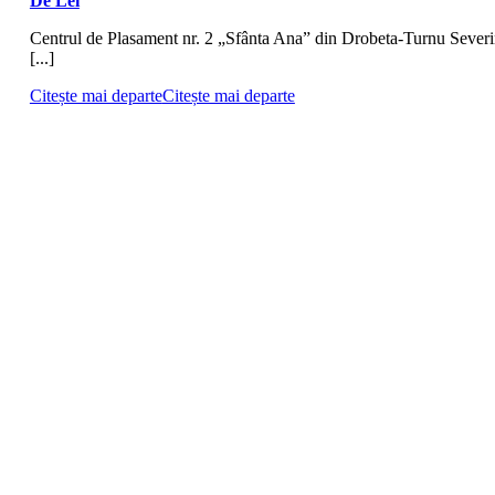
De Lei
Centrul de Plasament nr. 2 „Sfânta Ana” din Drobeta-Turnu Severi
[...]
Citește mai departe
Citește mai departe