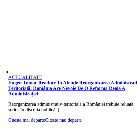
ACTUALITATE
Eugen Tomac Readuce În Atenție Reorganizarea Administrati
Teritorială: România Are Nevoie De O Reformă Reală A
Administrației
Reorganizarea administrativ-teritorială a României trebuie reluată
serios în discuția publică, [...]
Citește mai departe
Citește mai departe