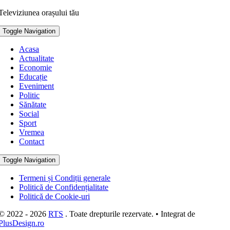
Televiziunea orașului tău
Toggle Navigation
Acasa
Actualitate
Economie
Educație
Eveniment
Politic
Sănătate
Social
Sport
Vremea
Contact
Toggle Navigation
Termeni și Condiții generale
Politică de Confidențialitate
Politică de Cookie-uri
© 2022 - 2026
RTS
. Toate drepturile rezervate. • Integrat de
PlusDesign.ro