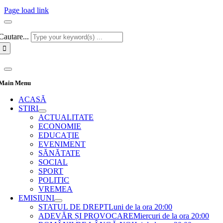
Page load link
Cautare...
Main Menu
ACASĂ
STIRI
ACTUALITATE
ECONOMIE
EDUCAȚIE
EVENIMENT
SĂNĂTATE
SOCIAL
SPORT
POLITIC
VREMEA
EMISIUNI
STATUL DE DREPT
Luni de la ora 20:00
ADEVĂR ȘI PROVOCARE
Miercuri de la ora 20:00