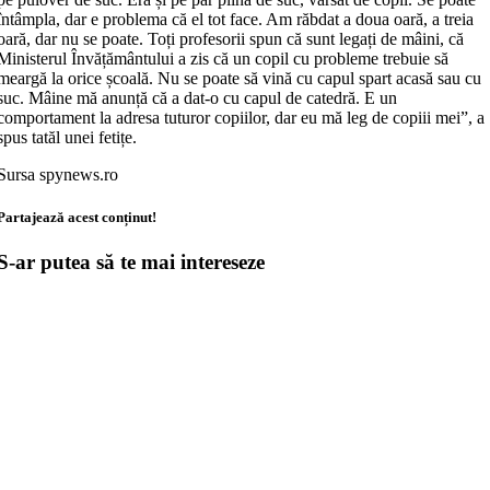
întâmpla, dar e problema că el tot face. Am răbdat a doua oară, a treia
oară, dar nu se poate. Toți profesorii spun că sunt legați de mâini, că
Ministerul Învățământului a zis că un copil cu probleme trebuie să
meargă la orice școală. Nu se poate să vină cu capul spart acasă sau cu
suc. Mâine mă anunță că a dat-o cu capul de catedră. E un
comportament la adresa tuturor copiilor, dar eu mă leg de copiii mei”, a
spus tatăl unei fetițe.
Sursa spynews.ro
Partajează acest conținut!
S-ar putea să te mai intereseze