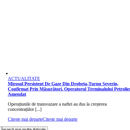
ACTUALITATE
Mirosul Persistent De Gaze Din Drobeta-Turnu Severin,
Confirmat Prin Măsurători. Operatorul Terminalului Petrolier
Amendat
Operațiunile de transvazare a naftei au dus la creșterea
concentrațiilor [...]
Citește mai departe
Citește mai departe
Încarcă mai multe Articole