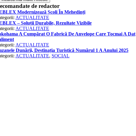
ecomandate de redactor
EBLEX Modernizează Școli În Mehedinți
tegorii:
ACTUALITATE
BLEX – Soluții Durabile, Rezultate Vizibile
tegorii:
ACTUALITATE
okohama A Cumpărat O Fabrică De Anvelope Care Tocmai A Dat
aliment
tegorii:
ACTUALITATE
zanele Dunării, Destinația Turistică Numărul 1 A Anului 2025
tegorii:
ACTUALITATE
,
SOCIAL