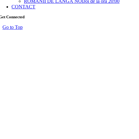
ROMÂNII DE LÂNGĂ NOI
Joi de la ora 20:00
CONTACT
Get Connected
Go to Top