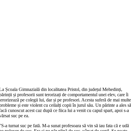
La Școala Gimnazială din localitatea Pristol, din județul Mehedinți,
părinții și profesorii sunt terorizați de comportamentul unei elev, care îi
terorizează pe colegii lui, dar și pe profesori. Acesta suferă de mai mult
probleme și este violent cu ceilalți copii în jurul său. Un părinte a ales s
facă cunoscut acest caz după ce fiica lui a venit cu capul spart, apoi s-a
vărsat suc pe ea.
”S-a turnat suc pe fată. M-a sunat profesoara să vin să iau fata că e udă
pe pulover de suc. Era și pe păr plină de suc, vârsat de copil. Se poate