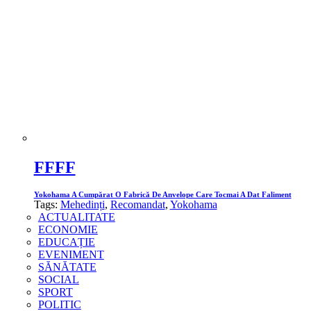
FFFF
Yokohama A Cumpărat O Fabrică De Anvelope Care Tocmai A Dat Faliment
Tags:
Mehedinți
,
Recomandat
,
Yokohama
ACTUALITATE
ECONOMIE
EDUCAȚIE
EVENIMENT
SĂNĂTATE
SOCIAL
SPORT
POLITIC