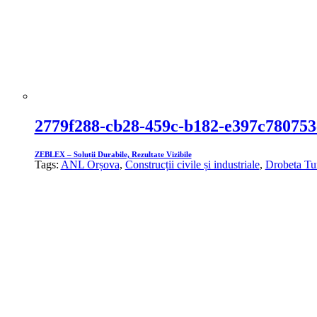
2779f288-cb28-459c-b182-e397c780753
ZEBLEX – Soluții Durabile, Rezultate Vizibile
Tags:
ANL Orșova
,
Construcții civile și industriale
,
Drobeta Tu