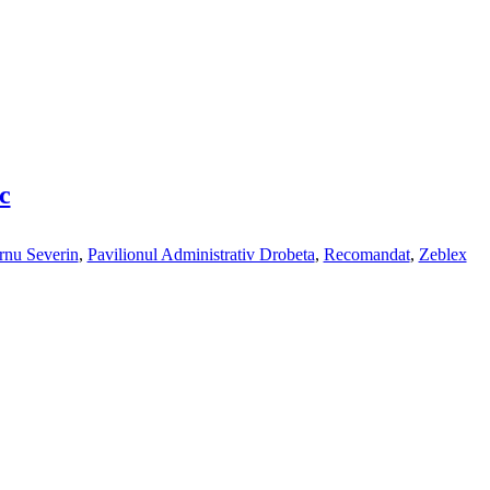
c
rnu Severin
,
Pavilionul Administrativ Drobeta
,
Recomandat
,
Zeblex