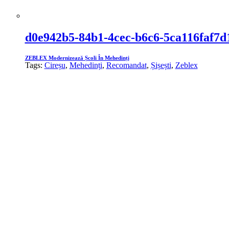
d0e942b5-84b1-4cec-b6c6-5ca116faf7d
ZEBLEX Modernizează Școli În Mehedinți
Tags:
Cireșu
,
Mehedinți
,
Recomandat
,
Șișești
,
Zeblex