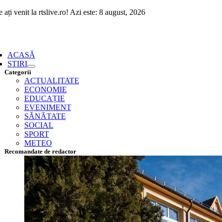
Skip
 ați venit la rtslive.ro! Azi este: 8 august, 2026
to
content
ggle
vigation
ACASĂ
STIRI
Categorii
ACTUALITATE
ECONOMIE
EDUCAȚIE
EVENIMENT
SĂNĂTATE
SOCIAL
SPORT
METEO
Recomandate de redactor