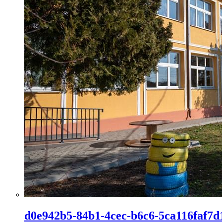
d0e942b5-84b1-4cec-b6c6-5ca116faf7d