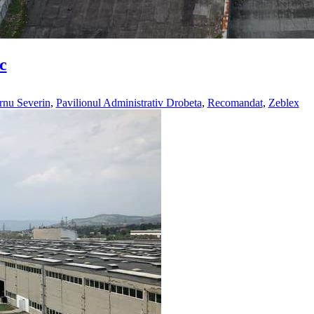
c
rnu Severin
,
Pavilionul Administrativ Drobeta
,
Recomandat
,
Zeblex