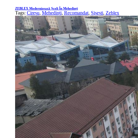
ZEBLEX Modernizează Școli În Mehedinți
Tags:
Cireșu
,
Mehedinți
,
Recomandat
,
Șișești
,
Zeblex