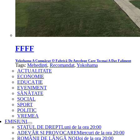
FFFF
Yokohama A Cumpărat O Fabrică De Anvelope Care Tocmai A Dat Faliment
Tags:
Mehedinți
,
Recomandat
,
Yokohama
ACTUALITATE
ECONOMIE
EDUCAȚIE
EVENIMENT
SĂNĂTATE
SOCIAL
SPORT
POLITIC
VREMEA
EMISIUNI
STATUL DE DREPT
Luni de la ora 20:00
ADEVĂR ȘI PROVOCARE
Miercuri de la ora 20:00
ROMÂNII DE LÂNGĂ NOI
Joi de la ora 20:00