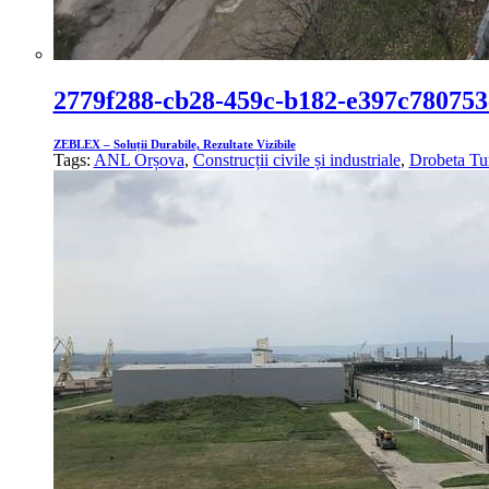
2779f288-cb28-459c-b182-e397c780753
ZEBLEX – Soluții Durabile, Rezultate Vizibile
Tags:
ANL Orșova
,
Construcții civile și industriale
,
Drobeta Tu