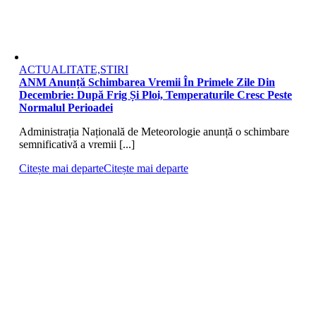
ACTUALITATE,STIRI
ANM Anunță Schimbarea Vremii În Primele Zile Din
Decembrie: După Frig Și Ploi, Temperaturile Cresc Peste
Normalul Perioadei
Administrația Națională de Meteorologie anunță o schimbare
semnificativă a vremii [...]
Citește mai departe
Citește mai departe