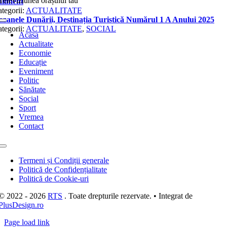
Televiziunea orașului tău
Toggle
Navigation
Acasa
Actualitate
Economie
Educație
Eveniment
Politic
Sănătate
Social
Sport
Vremea
Contact
Toggle
Navigation
Termeni și Condiții generale
Politică de Confidențialitate
Politică de Cookie-uri
© 2022 - 2026
RTS
. Toate drepturile rezervate. • Integrat de
PlusDesign.ro
Page load link