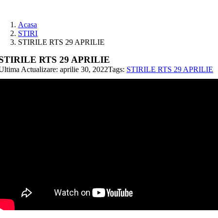
Skip
to
Acasa
content
STIRI
STIRILE RTS 29 APRILIE
STIRILE RTS 29 APRILIE
Ultima Actualizare: aprilie 30, 2022
Tags:
STIRILE RTS 29 APRILIE