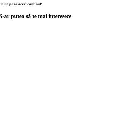
Partajează acest conținut!
S-ar putea să te mai intereseze