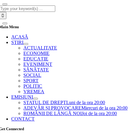
Cautare...
Main Menu
ACASĂ
STIRI
ACTUALITATE
ECONOMIE
EDUCAȚIE
EVENIMENT
SĂNĂTATE
SOCIAL
SPORT
POLITIC
VREMEA
EMISIUNI
STATUL DE DREPT
Luni de la ora 20:00
ADEVĂR ȘI PROVOCARE
Miercuri de la ora 20:00
ROMÂNII DE LÂNGĂ NOI
Joi de la ora 20:00
CONTACT
Get Connected
Go