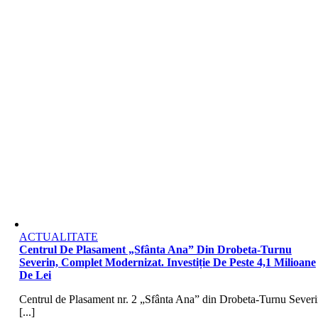
ACTUALITATE
Centrul De Plasament „Sfânta Ana” Din Drobeta-Turnu
Severin, Complet Modernizat. Investiție De Peste 4,1 Milioane
De Lei
Centrul de Plasament nr. 2 „Sfânta Ana” din Drobeta-Turnu Severi
[...]