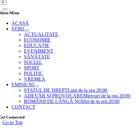
Main Menu
ACASĂ
STIRI
ACTUALITATE
ECONOMIE
EDUCAȚIE
EVENIMENT
SĂNĂTATE
SOCIAL
SPORT
POLITIC
VREMEA
EMISIUNI
STATUL DE DREPT
Luni de la ora 20:00
ADEVĂR ȘI PROVOCARE
Miercuri de la ora 20:00
ROMÂNII DE LÂNGĂ NOI
Joi de la ora 20:00
CONTACT
Get Connected
Go to Top