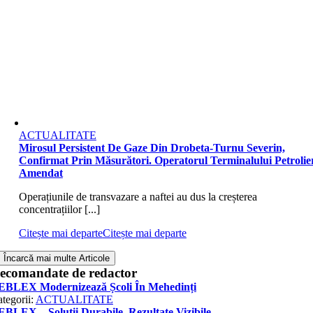
ACTUALITATE
Mirosul Persistent De Gaze Din Drobeta-Turnu Severin,
Confirmat Prin Măsurători. Operatorul Terminalului Petrolier
Amendat
Operațiunile de transvazare a naftei au dus la creșterea
concentrațiilor [...]
Citește mai departe
Citește mai departe
Încarcă mai multe Articole
ecomandate de redactor
EBLEX Modernizează Școli În Mehedinți
tegorii:
ACTUALITATE
BLEX – Soluții Durabile, Rezultate Vizibile