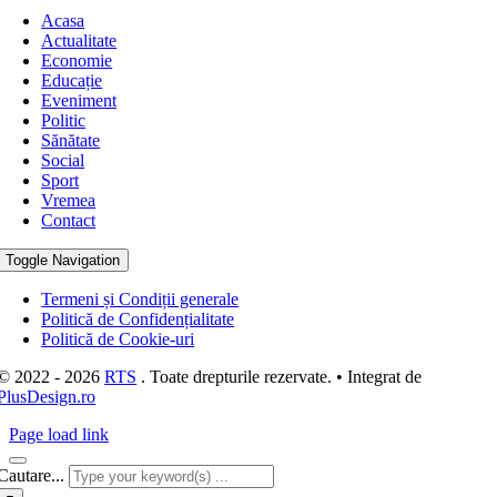
Acasa
Actualitate
Economie
Educație
Eveniment
Politic
Sănătate
Social
Sport
Vremea
Contact
Toggle Navigation
Termeni și Condiții generale
Politică de Confidențialitate
Politică de Cookie-uri
© 2022 - 2026
RTS
. Toate drepturile rezervate. • Integrat de
PlusDesign.ro
Page load link
Cautare...