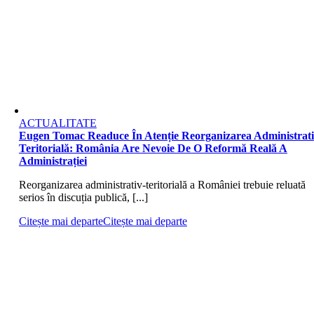
ACTUALITATE
Eugen Tomac Readuce În Atenție Reorganizarea Administrati
Teritorială: România Are Nevoie De O Reformă Reală A
Administrației
Reorganizarea administrativ-teritorială a României trebuie reluată
serios în discuția publică, [...]
Citește mai departe
Citește mai departe