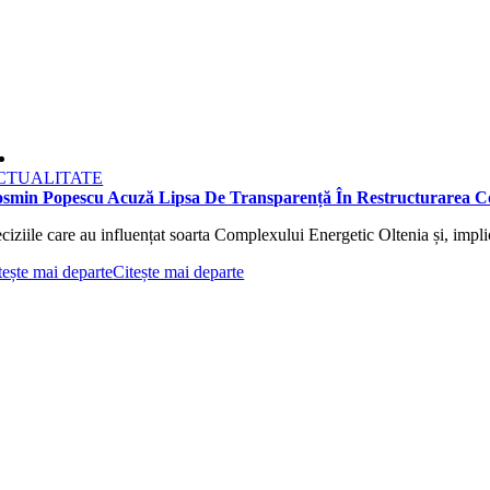
CTUALITATE
smin Popescu Acuză Lipsa De Transparență În Restructurarea Co
ciziile care au influențat soarta Complexului Energetic Oltenia și, implici
tește mai departe
Citește mai departe