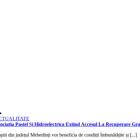
CTUALITATE
ociația Pastel Și Hidroelectrica Extind Accesul La Recuperare Gr
piii din județul Mehedinți vor beneficia de condiții îmbunătățite și [...]