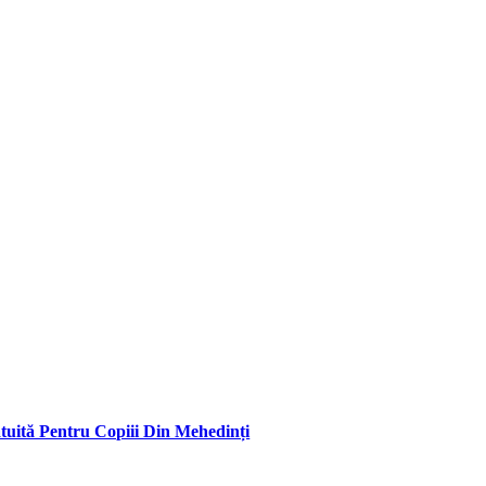
atuită Pentru Copiii Din Mehedinți