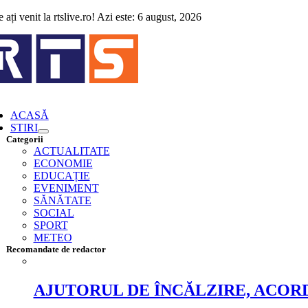
Skip
 ați venit la rtslive.ro! Azi este: 6 august, 2026
to
content
ggle
vigation
ACASĂ
STIRI
Categorii
ACTUALITATE
ECONOMIE
EDUCAȚIE
EVENIMENT
SĂNĂTATE
SOCIAL
SPORT
METEO
Recomandate de redactor
AJUTORUL DE ÎNCĂLZIRE, ACORD