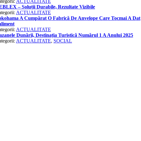
tegorii:
ACTUALITATE
BLEX – Soluții Durabile, Rezultate Vizibile
tegorii:
ACTUALITATE
okohama A Cumpărat O Fabrică De Anvelope Care Tocmai A Dat
aliment
tegorii:
ACTUALITATE
zanele Dunării, Destinația Turistică Numărul 1 A Anului 2025
tegorii:
ACTUALITATE
,
SOCIAL