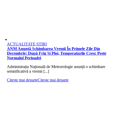
ACTUALITATE,STIRI
ANM Anunță Schimbarea Vremii În Primele Zile Din
Decembrie: După Frig Și Ploi, Temperaturile Cresc Peste
Normalul Perioadei
Administrația Națională de Meteorologie anunță o schimbare
semnificativă a vremii [...]
Citește mai departe
Citește mai departe