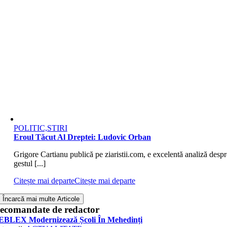
POLITIC,STIRI
Eroul Tăcut Al Dreptei: Ludovic Orban
Grigore Cartianu publică pe ziaristii.com, e excelentă analiză despr
gestul [...]
Citește mai departe
Citește mai departe
Încarcă mai multe Articole
ecomandate de redactor
EBLEX Modernizează Școli În Mehedinți