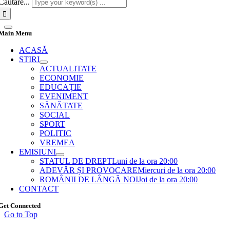
Cautare...
Main Menu
ACASĂ
STIRI
ACTUALITATE
ECONOMIE
EDUCAȚIE
EVENIMENT
SĂNĂTATE
SOCIAL
SPORT
POLITIC
VREMEA
EMISIUNI
STATUL DE DREPT
Luni de la ora 20:00
ADEVĂR ȘI PROVOCARE
Miercuri de la ora 20:00
ROMÂNII DE LÂNGĂ NOI
Joi de la ora 20:00
CONTACT
Get Connected
Go to Top