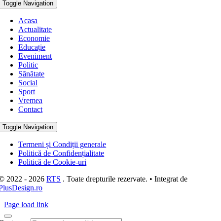
Toggle Navigation
Acasa
Actualitate
Economie
Educație
Eveniment
Politic
Sănătate
Social
Sport
Vremea
Contact
Toggle Navigation
Termeni și Condiții generale
Politică de Confidențialitate
Politică de Cookie-uri
© 2022 - 2026
RTS
. Toate drepturile rezervate. • Integrat de
PlusDesign.ro
Page load link