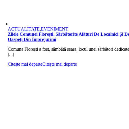
ACTUALITATE,EVENIMENT
Zilele Comunei Florești, Sărbătorite Alături De Localnici Și D
Oaspeți Din Împrejurimi
Comuna Florești a fost, sâmbătă seara, locul unei sărbători dedicat
[...]
Citește mai departe
Citește mai departe