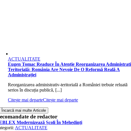
ACTUALITATE
Eugen Tomac Readuce În Atenție Reorganizarea Administrati
Teritorială: România Are Nevoie De O Reformă Reală A
Administrației
Reorganizarea administrativ-teritorială a României trebuie reluată
serios în discuția publică, [...]
Citește mai departe
Citește mai departe
Încarcă mai multe Articole
ecomandate de redactor
EBLEX Modernizează Școli În Mehedinți
tegorii:
ACTUALITATE