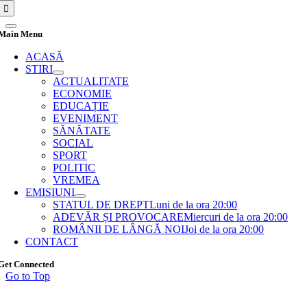
Main Menu
ACASĂ
STIRI
ACTUALITATE
ECONOMIE
EDUCAȚIE
EVENIMENT
SĂNĂTATE
SOCIAL
SPORT
POLITIC
VREMEA
EMISIUNI
STATUL DE DREPT
Luni de la ora 20:00
ADEVĂR ȘI PROVOCARE
Miercuri de la ora 20:00
ROMÂNII DE LÂNGĂ NOI
Joi de la ora 20:00
CONTACT
Get Connected
Go to Top