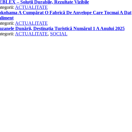
BLEX – Soluții Durabile, Rezultate Vizibile
tegorii:
ACTUALITATE
okohama A Cumpărat O Fabrică De Anvelope Care Tocmai A Dat
aliment
tegorii:
ACTUALITATE
zanele Dunării, Destinația Turistică Numărul 1 A Anului 2025
tegorii:
ACTUALITATE
,
SOCIAL