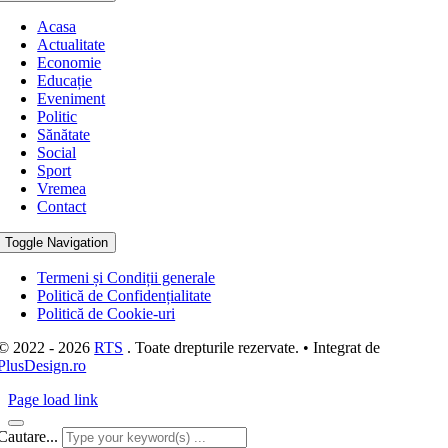
Acasa
Actualitate
Economie
Educație
Eveniment
Politic
Sănătate
Social
Sport
Vremea
Contact
Toggle Navigation
Termeni și Condiții generale
Politică de Confidențialitate
Politică de Cookie-uri
© 2022 - 2026
RTS
. Toate drepturile rezervate. • Integrat de
PlusDesign.ro
Page load link
Cautare...