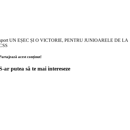
sport UN EȘEC ȘI O VICTORIE, PENTRU JUNIOARELE DE LA
CSS
Partajează acest conținut!
S-ar putea să te mai intereseze