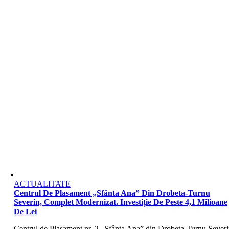
ACTUALITATE
Centrul De Plasament „Sfânta Ana” Din Drobeta-Turnu
Severin, Complet Modernizat. Investiție De Peste 4,1 Milioane
De Lei
Centrul de Plasament nr. 2 „Sfânta Ana” din Drobeta-Turnu Severi