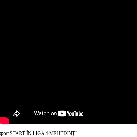
sport START ÎN LIGA 4 MEHEDINȚI