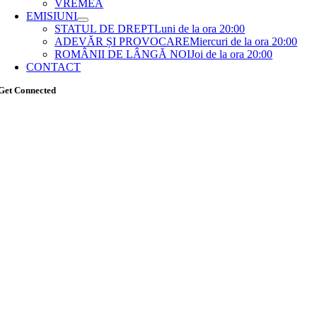
VREMEA
EMISIUNI
STATUL DE DREPT
Luni de la ora 20:00
ADEVĂR ȘI PROVOCARE
Miercuri de la ora 20:00
ROMÂNII DE LÂNGĂ NOI
Joi de la ora 20:00
CONTACT
Get Connected
Go
to
Top