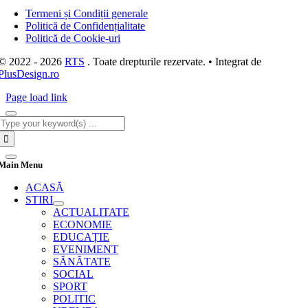
Navigation
Termeni și Condiții generale
Politică de Confidențialitate
Politică de Cookie-uri
© 2022 - 2026
RTS
. Toate drepturile rezervate. • Integrat de
PlusDesign.ro
Page load link
Cautare...
Main Menu
ACASĂ
STIRI
ACTUALITATE
ECONOMIE
EDUCAȚIE
EVENIMENT
SĂNĂTATE
SOCIAL
SPORT
POLITIC