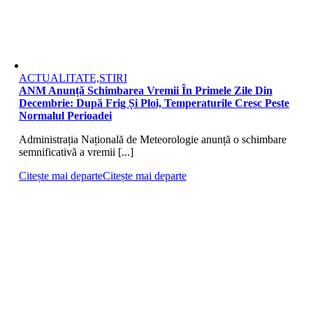
ACTUALITATE,STIRI
ANM Anunță Schimbarea Vremii În Primele Zile Din
Decembrie: După Frig Și Ploi, Temperaturile Cresc Peste
Normalul Perioadei
Administrația Națională de Meteorologie anunță o schimbare
semnificativă a vremii [...]
Citește mai departe
Citește mai departe