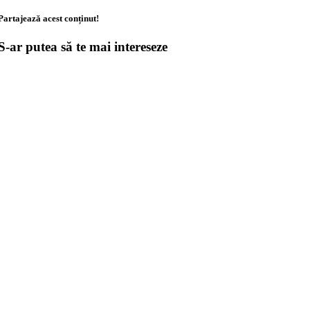
Partajează acest conținut!
S-ar putea să te mai intereseze