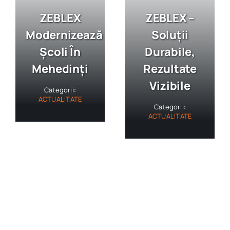
ZEBLEX
ZEBLEX –
Modernizează
Soluții
Școli În
Durabile,
Mehedinți
Rezultate
Vizibile
Categorii:
ACTUALITATE
Categorii:
ACTUALITATE