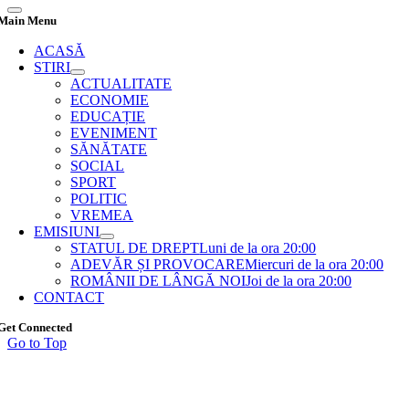
Main Menu
ACASĂ
STIRI
ACTUALITATE
ECONOMIE
EDUCAȚIE
EVENIMENT
SĂNĂTATE
SOCIAL
SPORT
POLITIC
VREMEA
EMISIUNI
STATUL DE DREPT
Luni de la ora 20:00
ADEVĂR ȘI PROVOCARE
Miercuri de la ora 20:00
ROMÂNII DE LÂNGĂ NOI
Joi de la ora 20:00
CONTACT
Get Connected
Go to Top