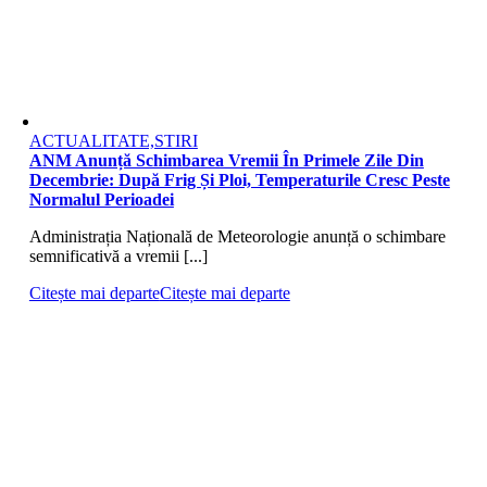
ACTUALITATE,STIRI
ANM Anunță Schimbarea Vremii În Primele Zile Din
Decembrie: După Frig Și Ploi, Temperaturile Cresc Peste
Normalul Perioadei
Administrația Națională de Meteorologie anunță o schimbare
semnificativă a vremii [...]
Citește mai departe
Citește mai departe