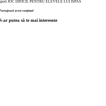
sport JOC DIFICIL PENTRU ELEVELE LUI ISPAS
Partajează acest conținut!
S-ar putea să te mai intereseze