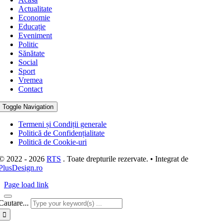
Actualitate
Economie
Educație
Eveniment
Politic
Sănătate
Social
Sport
Vremea
Contact
Toggle Navigation
Termeni și Condiții generale
Politică de Confidențialitate
Politică de Cookie-uri
© 2022 - 2026
RTS
. Toate drepturile rezervate. • Integrat de
PlusDesign.ro
Page load link
Cautare...