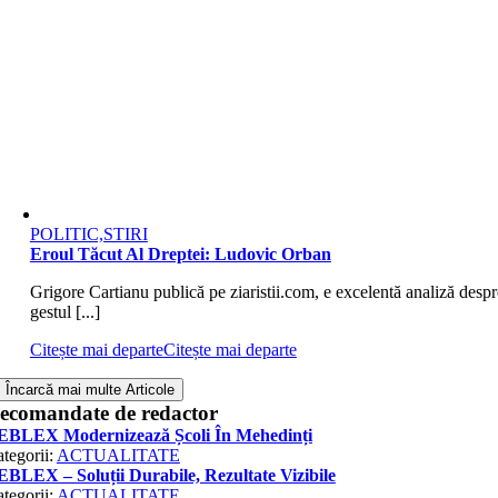
POLITIC,STIRI
Eroul Tăcut Al Dreptei: Ludovic Orban
Grigore Cartianu publică pe ziaristii.com, e excelentă analiză despr
gestul [...]
Citește mai departe
Citește mai departe
Încarcă mai multe Articole
ecomandate de redactor
EBLEX Modernizează Școli În Mehedinți
tegorii:
ACTUALITATE
BLEX – Soluții Durabile, Rezultate Vizibile
tegorii:
ACTUALITATE