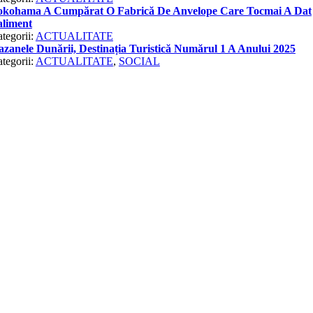
okohama A Cumpărat O Fabrică De Anvelope Care Tocmai A Dat
aliment
tegorii:
ACTUALITATE
zanele Dunării, Destinația Turistică Numărul 1 A Anului 2025
tegorii:
ACTUALITATE
,
SOCIAL