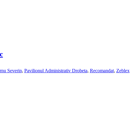
c
rnu Severin
,
Pavilionul Administrativ Drobeta
,
Recomandat
,
Zeblex