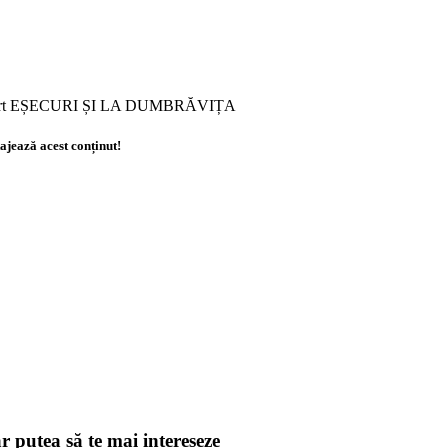
ort EȘECURI ȘI LA DUMBRĂVIȚA
ajează acest conținut!
r putea să te mai intereseze