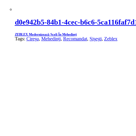
d0e942b5-84b1-4cec-b6c6-5ca116faf7d
ZEBLEX Modernizează Școli În Mehedinți
Tags:
Cireșu
,
Mehedinți
,
Recomandat
,
Șișești
,
Zeblex