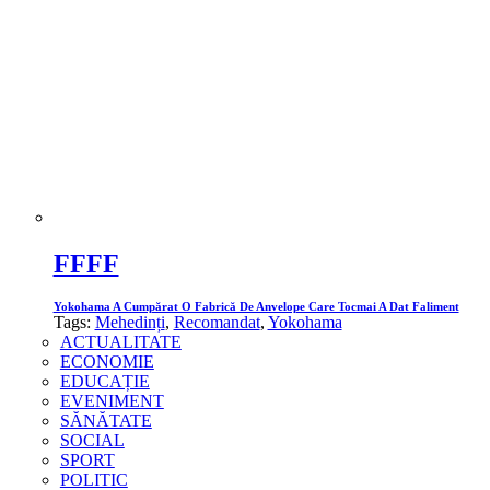
FFFF
Yokohama A Cumpărat O Fabrică De Anvelope Care Tocmai A Dat Faliment
Tags:
Mehedinți
,
Recomandat
,
Yokohama
ACTUALITATE
ECONOMIE
EDUCAȚIE
EVENIMENT
SĂNĂTATE
SOCIAL
SPORT
POLITIC