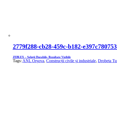
2779f288-cb28-459c-b182-e397c780753
ZEBLEX – Soluții Durabile, Rezultate Vizibile
Tags:
ANL Orșova
,
Construcții civile și industriale
,
Drobeta Tu