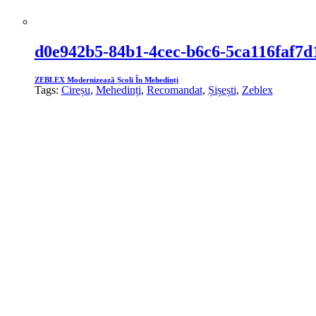
d0e942b5-84b1-4cec-b6c6-5ca116faf7d
ZEBLEX Modernizează Școli În Mehedinți
Tags:
Cireșu
,
Mehedinți
,
Recomandat
,
Șișești
,
Zeblex