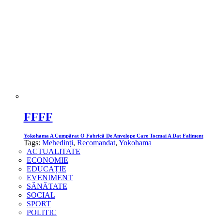
FFFF
Yokohama A Cumpărat O Fabrică De Anvelope Care Tocmai A Dat Faliment
Tags:
Mehedinți
,
Recomandat
,
Yokohama
ACTUALITATE
ECONOMIE
EDUCAȚIE
EVENIMENT
SĂNĂTATE
SOCIAL
SPORT
POLITIC