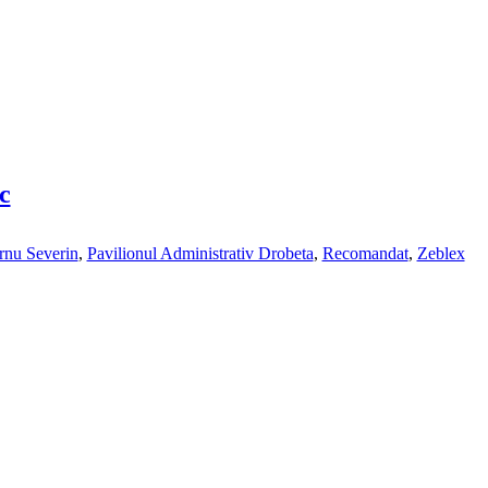
c
rnu Severin
,
Pavilionul Administrativ Drobeta
,
Recomandat
,
Zeblex