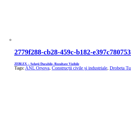
2779f288-cb28-459c-b182-e397c780753
ZEBLEX – Soluții Durabile, Rezultate Vizibile
Tags:
ANL Orșova
,
Construcții civile și industriale
,
Drobeta Tu