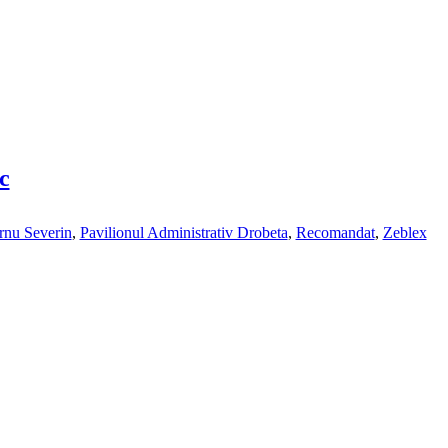
c
rnu Severin
,
Pavilionul Administrativ Drobeta
,
Recomandat
,
Zeblex