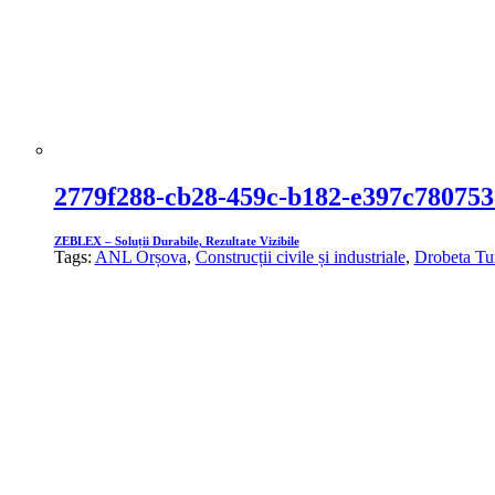
2779f288-cb28-459c-b182-e397c780753
ZEBLEX – Soluții Durabile, Rezultate Vizibile
Tags:
ANL Orșova
,
Construcții civile și industriale
,
Drobeta Tu