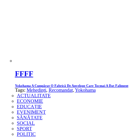
FFFF
Yokohama A Cumpărat O Fabrică De Anvelope Care Tocmai A Dat Faliment
Tags:
Mehedinți
,
Recomandat
,
Yokohama
ACTUALITATE
ECONOMIE
EDUCAȚIE
EVENIMENT
SĂNĂTATE
SOCIAL
SPORT
POLITIC