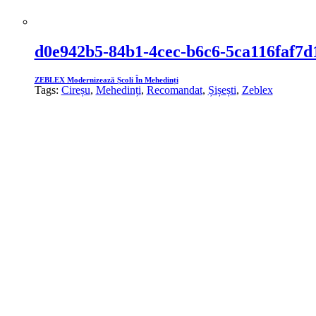
d0e942b5-84b1-4cec-b6c6-5ca116faf7d
ZEBLEX Modernizează Școli În Mehedinți
Tags:
Cireșu
,
Mehedinți
,
Recomandat
,
Șișești
,
Zeblex