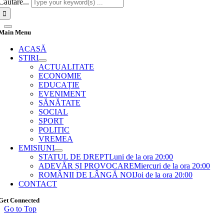
Cautare...
Main Menu
ACASĂ
STIRI
ACTUALITATE
ECONOMIE
EDUCAȚIE
EVENIMENT
SĂNĂTATE
SOCIAL
SPORT
POLITIC
VREMEA
EMISIUNI
STATUL DE DREPT
Luni de la ora 20:00
ADEVĂR ȘI PROVOCARE
Miercuri de la ora 20:00
ROMÂNII DE LÂNGĂ NOI
Joi de la ora 20:00
CONTACT
Get Connected
Go to Top