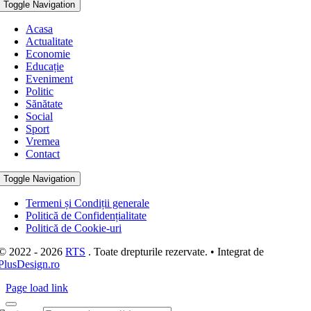
Toggle Navigation
Acasa
Actualitate
Economie
Educație
Eveniment
Politic
Sănătate
Social
Sport
Vremea
Contact
Toggle Navigation
Termeni și Condiții generale
Politică de Confidențialitate
Politică de Cookie-uri
© 2022 - 2026
RTS
. Toate drepturile rezervate. • Integrat de
PlusDesign.ro
Page load link