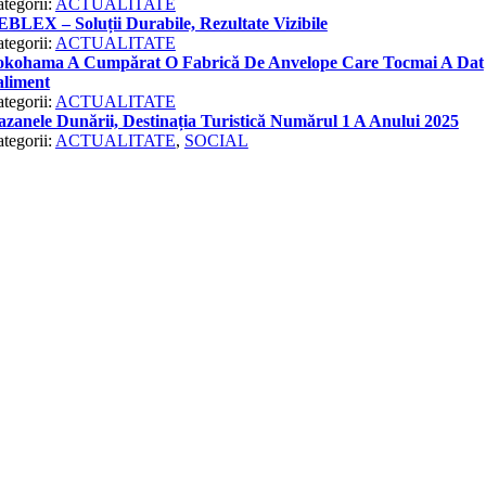
tegorii:
ACTUALITATE
BLEX – Soluții Durabile, Rezultate Vizibile
tegorii:
ACTUALITATE
okohama A Cumpărat O Fabrică De Anvelope Care Tocmai A Dat
aliment
tegorii:
ACTUALITATE
zanele Dunării, Destinația Turistică Numărul 1 A Anului 2025
tegorii:
ACTUALITATE
,
SOCIAL