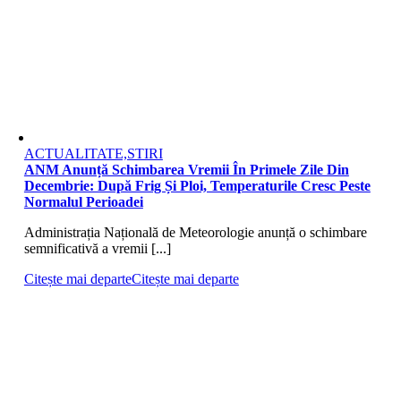
ACTUALITATE,STIRI
ANM Anunță Schimbarea Vremii În Primele Zile Din
Decembrie: După Frig Și Ploi, Temperaturile Cresc Peste
Normalul Perioadei
Administrația Națională de Meteorologie anunță o schimbare
semnificativă a vremii [...]
Citește mai departe
Citește mai departe