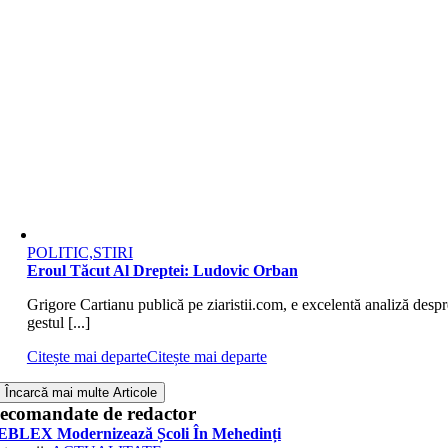
POLITIC,STIRI
Eroul Tăcut Al Dreptei: Ludovic Orban
Grigore Cartianu publică pe ziaristii.com, e excelentă analiză despr
gestul [...]
Citește mai departe
Citește mai departe
Încarcă mai multe Articole
ecomandate de redactor
EBLEX Modernizează Școli În Mehedinți