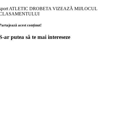
sport ATLETIC DROBETA VIZEAZĂ MIJLOCUL
CLASAMENTULUI
Partajează acest conținut!
S-ar putea să te mai intereseze