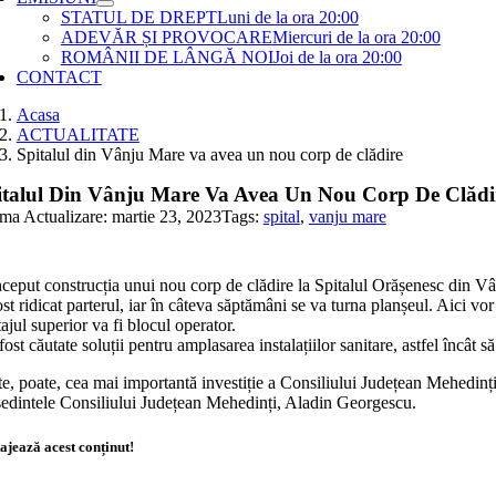
STATUL DE DREPT
Luni de la ora 20:00
ADEVĂR ȘI PROVOCARE
Miercuri de la ora 20:00
ROMÂNII DE LÂNGĂ NOI
Joi de la ora 20:00
CONTACT
Acasa
ACTUALITATE
Spitalul din Vânju Mare va avea un nou corp de clădire
italul Din Vânju Mare Va Avea Un Nou Corp De Clădi
ima Actualizare: martie 23, 2023
Tags:
spital
,
vanju mare
nceput construcția unui nou corp de clădire la Spitalul Orășenesc din V
st ridicat parterul, iar în câteva săptămâni se va turna planșeul. Aici vor 
tajul superior va fi blocul operator.
ost căutate soluții pentru amplasarea instalațiilor sanitare, astfel încât să 
e, poate, cea mai importantă investiție a Consiliului Județean Mehedinți,
ședintele Consiliului Județean Mehedinți, Aladin Georgescu.
ajează acest conținut!