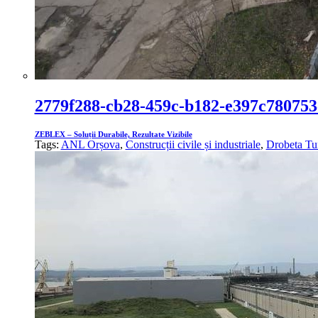
2779f288-cb28-459c-b182-e397c780753
ZEBLEX – Soluții Durabile, Rezultate Vizibile
Tags:
ANL Orșova
,
Construcții civile și industriale
,
Drobeta Tu