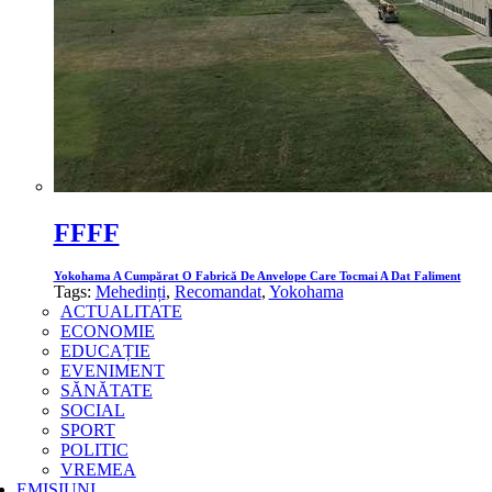
FFFF
Yokohama A Cumpărat O Fabrică De Anvelope Care Tocmai A Dat Faliment
Tags:
Mehedinți
,
Recomandat
,
Yokohama
ACTUALITATE
ECONOMIE
EDUCAȚIE
EVENIMENT
SĂNĂTATE
SOCIAL
SPORT
POLITIC
VREMEA
EMISIUNI