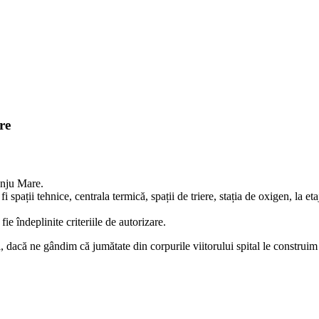
re
ânju Mare.
fi spații tehnice, centrala termică, spații de triere, stația de oxigen, la 
fie îndeplinite criteriile de autorizare.
 dacă ne gândim că jumătate din corpurile viitorului spital le construim d