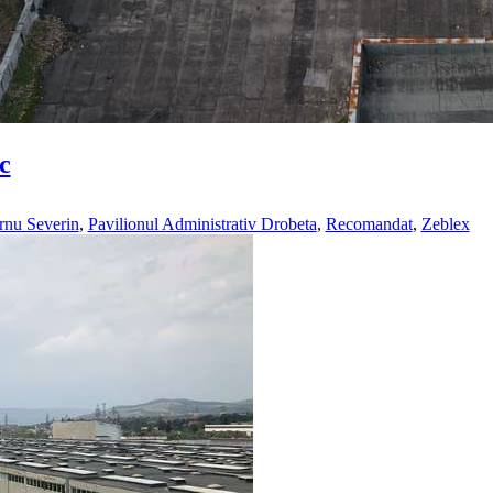
c
rnu Severin
,
Pavilionul Administrativ Drobeta
,
Recomandat
,
Zeblex