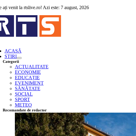
Skip
 ați venit la rtslive.ro! Azi este: 7 august, 2026
to
content
ggle
vigation
ACASĂ
STIRI
Categorii
ACTUALITATE
ECONOMIE
EDUCAȚIE
EVENIMENT
SĂNĂTATE
SOCIAL
SPORT
METEO
Recomandate de redactor