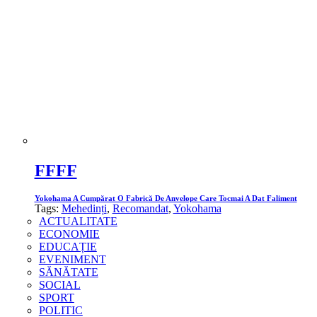
FFFF
Yokohama A Cumpărat O Fabrică De Anvelope Care Tocmai A Dat Faliment
Tags:
Mehedinți
,
Recomandat
,
Yokohama
ACTUALITATE
ECONOMIE
EDUCAȚIE
EVENIMENT
SĂNĂTATE
SOCIAL
SPORT
POLITIC