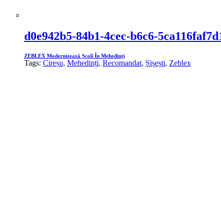
d0e942b5-84b1-4cec-b6c6-5ca116faf7d
ZEBLEX Modernizează Școli În Mehedinți
Tags:
Cireșu
,
Mehedinți
,
Recomandat
,
Șișești
,
Zeblex