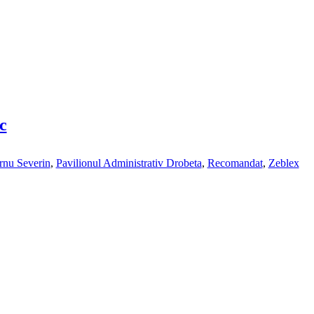
c
rnu Severin
,
Pavilionul Administrativ Drobeta
,
Recomandat
,
Zeblex