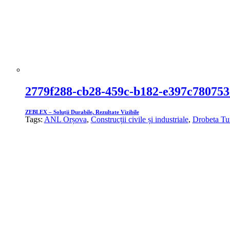
2779f288-cb28-459c-b182-e397c780753
ZEBLEX – Soluții Durabile, Rezultate Vizibile
Tags:
ANL Orșova
,
Construcții civile și industriale
,
Drobeta Tu