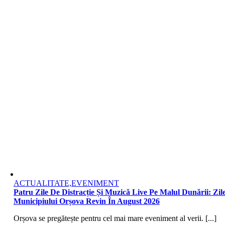
ACTUALITATE,EVENIMENT
Patru Zile De Distracție Și Muzică Live Pe Malul Dunării: Zile
Municipiului Orșova Revin În August 2026
Orșova se pregătește pentru cel mai mare eveniment al verii. [...]