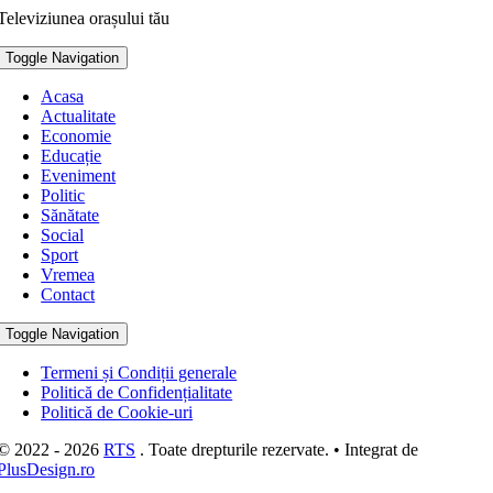
Televiziunea orașului tău
Toggle Navigation
Acasa
Actualitate
Economie
Educație
Eveniment
Politic
Sănătate
Social
Sport
Vremea
Contact
Toggle Navigation
Termeni și Condiții generale
Politică de Confidențialitate
Politică de Cookie-uri
© 2022 - 2026
RTS
. Toate drepturile rezervate. • Integrat de
PlusDesign.ro