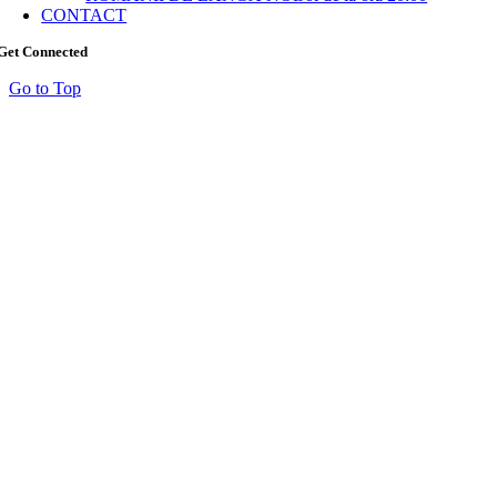
CONTACT
Get Connected
Go to Top