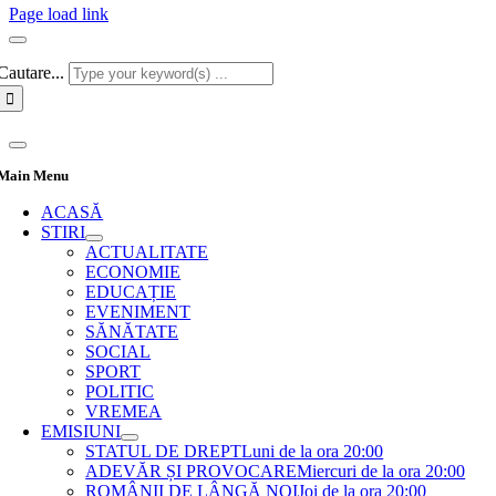
Page load link
Cautare...
Main Menu
ACASĂ
STIRI
ACTUALITATE
ECONOMIE
EDUCAȚIE
EVENIMENT
SĂNĂTATE
SOCIAL
SPORT
POLITIC
VREMEA
EMISIUNI
STATUL DE DREPT
Luni de la ora 20:00
ADEVĂR ȘI PROVOCARE
Miercuri de la ora 20:00
ROMÂNII DE LÂNGĂ NOI
Joi de la ora 20:00