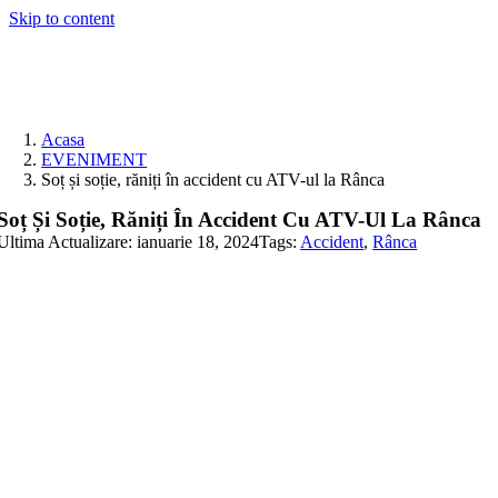
Skip to content
Acasa
EVENIMENT
Soț și soție, răniți în accident cu ATV-ul la Rânca
Soț Și Soție, Răniți În Accident Cu ATV-Ul La Rânca
Ultima Actualizare: ianuarie 18, 2024
Tags:
Accident
,
Rânca