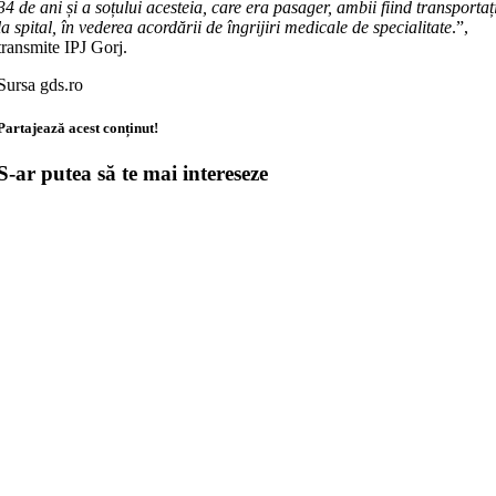
34 de ani și a soțului acesteia, care era pasager, ambii fiind transportaț
la spital, în vederea acordării de îngrijiri medicale de specialitate
.”,
transmite IPJ Gorj.
Sursa gds.ro
Partajează acest conținut!
S-ar putea să te mai intereseze