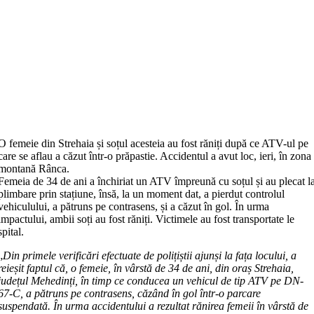
O femeie din Strehaia și soțul acesteia au fost răniți după ce ATV-ul pe
care se aflau a căzut într-o prăpastie. Accidentul a avut loc, ieri, în zona
montană Rânca.
Femeia de 34 de ani a închiriat un ATV împreună cu soțul și au plecat l
plimbare prin stațiune, însă, la un moment dat, a pierdut controlul
vehiculului, a pătruns pe contrasens, și a căzut în gol. În urma
impactului, ambii soți au fost răniți. Victimele au fost transportate le
spital.
„
Din primele verificări efectuate de polițiștii ajunși la fața locului, a
reieșit faptul că, o femeie, în vârstă de 34 de ani, din oraș Strehaia,
județul Mehedinți, în timp ce conducea un vehicul de tip ATV pe DN-
67-C, a pătruns pe contrasens, căzând în gol într-o parcare
suspendată. În urma accidentului a rezultat rănirea femeii în vârstă de