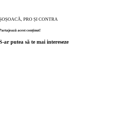
ȘOȘOACĂ, PRO ȘI CONTRA
Partajează acest conținut!
S-ar putea să te mai intereseze