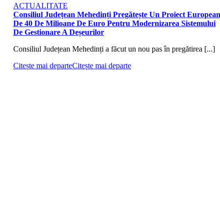
ACTUALITATE
Consiliul Județean Mehedinți Pregătește Un Proiect Europea
De 40 De Milioane De Euro Pentru Modernizarea Sistemului
De Gestionare A Deșeurilor
Consiliul Județean Mehedinți a făcut un nou pas în pregătirea [...]
Citește mai departe
Citește mai departe