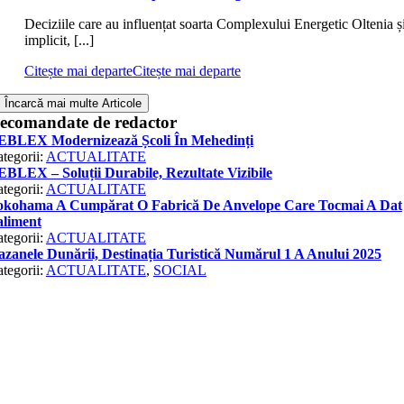
Deciziile care au influențat soarta Complexului Energetic Oltenia și
implicit, [...]
Citește mai departe
Citește mai departe
Încarcă mai multe Articole
ecomandate de redactor
EBLEX Modernizează Școli În Mehedinți
tegorii:
ACTUALITATE
BLEX – Soluții Durabile, Rezultate Vizibile
tegorii:
ACTUALITATE
okohama A Cumpărat O Fabrică De Anvelope Care Tocmai A Dat
aliment
tegorii:
ACTUALITATE
zanele Dunării, Destinația Turistică Numărul 1 A Anului 2025
tegorii:
ACTUALITATE
,
SOCIAL