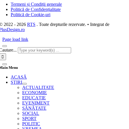
Termeni și Condiții generale
Politică de Confidențialitate
Politică de Cookie-uri
© 2022 - 2026
RTS
. Toate drepturile rezervate. • Integrat de
PlusDesign.ro
Page load link
Cautare...
Main Menu
ACASĂ
STIRI
ACTUALITATE
ECONOMIE
EDUCAȚIE
EVENIMENT
SĂNĂTATE
SOCIAL
SPORT
POLITIC
VREMEA