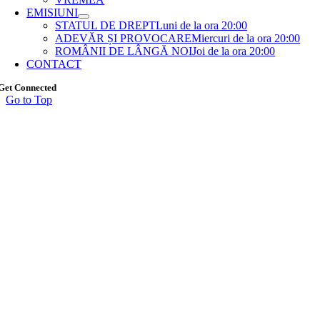
EMISIUNI
STATUL DE DREPT
Luni de la ora 20:00
ADEVĂR ȘI PROVOCARE
Miercuri de la ora 20:00
ROMÂNII DE LÂNGĂ NOI
Joi de la ora 20:00
CONTACT
Get Connected
Go to Top