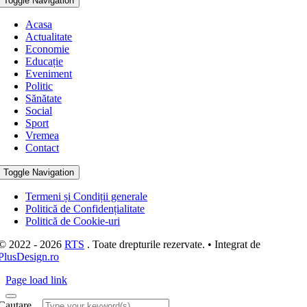
Toggle Navigation
Acasa
Actualitate
Economie
Educație
Eveniment
Politic
Sănătate
Social
Sport
Vremea
Contact
Toggle Navigation
Termeni și Condiții generale
Politică de Confidențialitate
Politică de Cookie-uri
© 2022 - 2026
RTS
. Toate drepturile rezervate. • Integrat de
PlusDesign.ro
Page load link
Cautare...