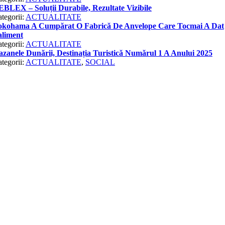
BLEX – Soluții Durabile, Rezultate Vizibile
tegorii:
ACTUALITATE
okohama A Cumpărat O Fabrică De Anvelope Care Tocmai A Dat
aliment
tegorii:
ACTUALITATE
zanele Dunării, Destinația Turistică Numărul 1 A Anului 2025
tegorii:
ACTUALITATE
,
SOCIAL