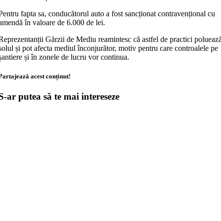
Pentru fapta sa, conducătorul auto a fost sancționat contravențional cu
amendă în valoare de 6.000 de lei.
Reprezentanții Gărzii de Mediu reamintesc că astfel de practici polueaz
solul și pot afecta mediul înconjurător, motiv pentru care controalele pe
șantiere și în zonele de lucru vor continua.
Partajează acest conținut!
S-ar putea să te mai intereseze