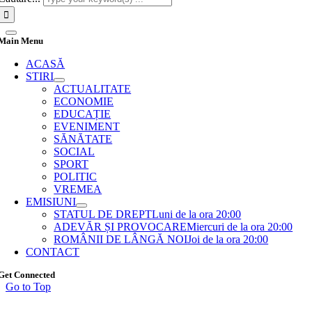
Main Menu
ACASĂ
STIRI
ACTUALITATE
ECONOMIE
EDUCAȚIE
EVENIMENT
SĂNĂTATE
SOCIAL
SPORT
POLITIC
VREMEA
EMISIUNI
STATUL DE DREPT
Luni de la ora 20:00
ADEVĂR ȘI PROVOCARE
Miercuri de la ora 20:00
ROMÂNII DE LÂNGĂ NOI
Joi de la ora 20:00
CONTACT
Get Connected
Go to Top