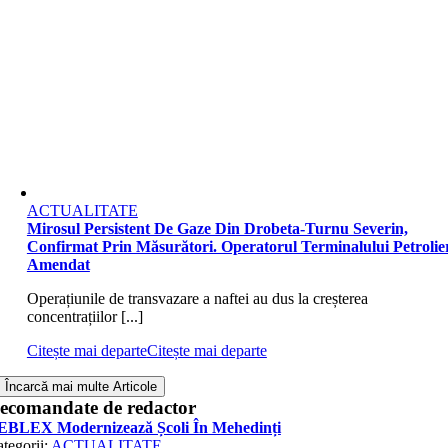
ACTUALITATE
Mirosul Persistent De Gaze Din Drobeta-Turnu Severin,
Confirmat Prin Măsurători. Operatorul Terminalului Petrolier
Amendat
Operațiunile de transvazare a naftei au dus la creșterea
concentrațiilor [...]
Citește mai departe
Citește mai departe
Încarcă mai multe Articole
ecomandate de redactor
EBLEX Modernizează Școli În Mehedinți
tegorii:
ACTUALITATE