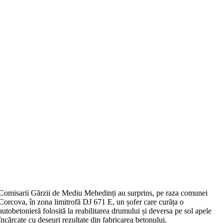
Comisarii Gărzii de Mediu Mehedinți au surprins, pe raza comunei
Corcova, în zona limitrofă DJ 671 E, un șofer care curăța o
autobetonieră folosită la reabilitarea drumului și deversa pe sol apele
încărcate cu deșeuri rezultate din fabricarea betonului.