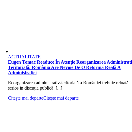
ACTUALITATE
Eugen Tomac Readuce În Atenție Reorganizarea Administrati
Teritorială: România Are Nevoie De O Reformă Reală A
Administrației
Reorganizarea administrativ-teritorială a României trebuie reluată
serios în discuția publică, [...]
Citește mai departe
Citește mai departe