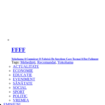
FFFF
Yokohama A Cumpărat O Fabrică De Anvelope Care Tocmai A Dat Faliment
Tags:
Mehedinți
,
Recomandat
,
Yokohama
ACTUALITATE
ECONOMIE
EDUCAȚIE
EVENIMENT
SĂNĂTATE
SOCIAL
SPORT
POLITIC
VREMEA
EMISIUNI