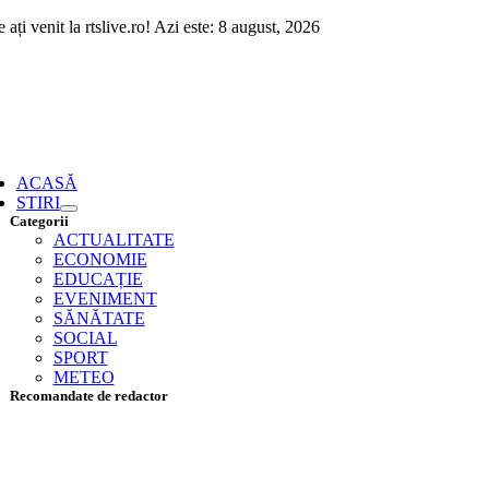
Skip
 ați venit la rtslive.ro! Azi este: 8 august, 2026
to
content
ggle
vigation
ACASĂ
STIRI
Categorii
ACTUALITATE
ECONOMIE
EDUCAȚIE
EVENIMENT
SĂNĂTATE
SOCIAL
SPORT
METEO
Recomandate de redactor