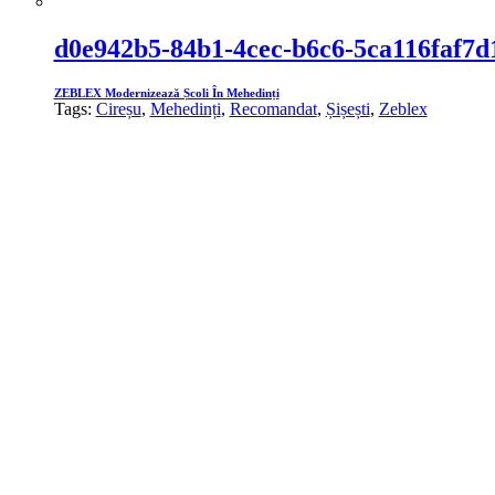
d0e942b5-84b1-4cec-b6c6-5ca116faf7d
ZEBLEX Modernizează Școli În Mehedinți
Tags:
Cireșu
,
Mehedinți
,
Recomandat
,
Șișești
,
Zeblex