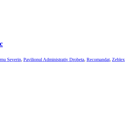
c
rnu Severin
,
Pavilionul Administrativ Drobeta
,
Recomandat
,
Zeblex