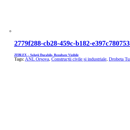
2779f288-cb28-459c-b182-e397c780753
ZEBLEX – Soluții Durabile, Rezultate Vizibile
Tags:
ANL Orșova
,
Construcții civile și industriale
,
Drobeta Tu