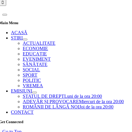
Main Menu
ACASĂ
STIRI
ACTUALITATE
ECONOMIE
EDUCAȚIE
EVENIMENT
SĂNĂTATE
SOCIAL
SPORT
POLITIC
VREMEA
EMISIUNI
STATUL DE DREPT
Luni de la ora 20:00
ADEVĂR ȘI PROVOCARE
Miercuri de la ora 20:00
ROMÂNII DE LÂNGĂ NOI
Joi de la ora 20:00
CONTACT
Get Connected
Go to Top