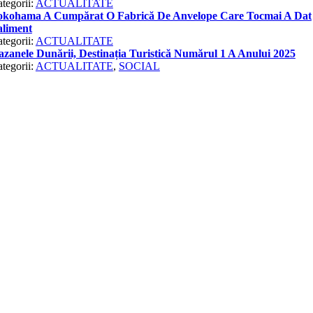
tegorii:
ACTUALITATE
okohama A Cumpărat O Fabrică De Anvelope Care Tocmai A Dat
aliment
tegorii:
ACTUALITATE
zanele Dunării, Destinația Turistică Numărul 1 A Anului 2025
tegorii:
ACTUALITATE
,
SOCIAL