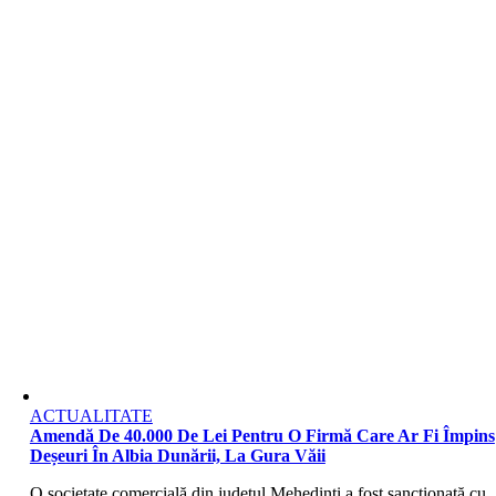
ACTUALITATE
Amendă De 40.000 De Lei Pentru O Firmă Care Ar Fi Împins
Deșeuri În Albia Dunării, La Gura Văii
O societate comercială din județul Mehedinți a fost sancționată cu