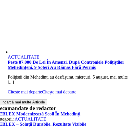
ACTUALITATE
Peste 87.000 De Lei În Amenzi, După Controalele Polițiștilor
Mehedințeni. 9 Șoferi Au Rămas Fără Permis
Polițiștii din Mehedinți au desfășurat, miercuri, 5 august, mai multe
[...]
Citește mai departe
Citește mai departe
Încarcă mai multe Articole
ecomandate de redactor
EBLEX Modernizează Școli În Mehedinți
tegorii:
ACTUALITATE
BLEX – Soluții Durabile, Rezultate Vizibile