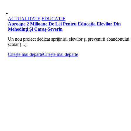
ACTUALITATE,EDUCAȚIE
Aproape 2 Milioane De Lei Pentru Educația Elevilor Din
Mehedinți Și Caraș-Severin
Un nou proiect dedicat sprijinirii elevilor și prevenirii abandonului
școlar [...]
Citește mai departe
Citește mai departe