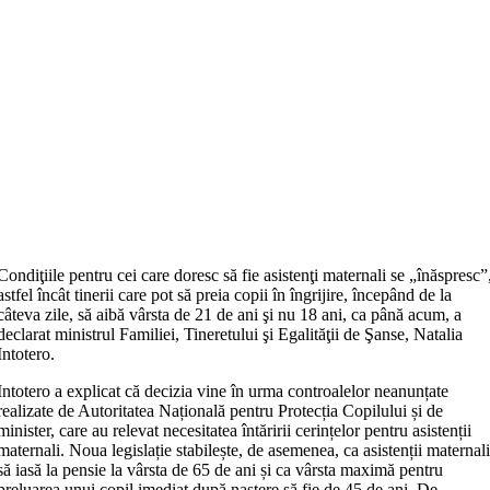
Condiţiile pentru cei care doresc să fie asistenţi maternali se „înăspresc”
astfel încât tinerii care pot să preia copii în îngrijire, începând de la
câteva zile, să aibă vârsta de 21 de ani şi nu 18 ani, ca până acum, a
declarat ministrul Familiei, Tineretului şi Egalităţii de Şanse, Natalia
Intotero.
Intotero a explicat că decizia vine în urma controalelor neanunțate
realizate de Autoritatea Națională pentru Protecția Copilului și de
minister, care au relevat necesitatea întăririi cerințelor pentru asistenții
maternali. Noua legislație stabilește, de asemenea, ca asistenții maternal
să iasă la pensie la vârsta de 65 de ani și ca vârsta maximă pentru
preluarea unui copil imediat după naștere să fie de 45 de ani. De