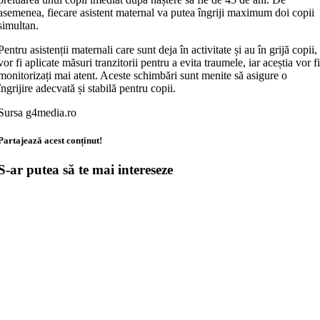
asemenea, fiecare asistent maternal va putea îngriji maximum doi copii
simultan.
Pentru asistenții maternali care sunt deja în activitate și au în grijă copii,
vor fi aplicate măsuri tranzitorii pentru a evita traumele, iar aceștia vor f
monitorizați mai atent. Aceste schimbări sunt menite să asigure o
îngrijire adecvată și stabilă pentru copii.
Sursa g4media.ro
Partajează acest conținut!
S-ar putea să te mai intereseze