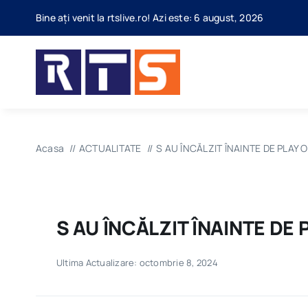
Skip
Bine ați venit la rtslive.ro! Azi este: 6 august, 2026
to
content
Acasa
ACTUALITATE
S AU ÎNCĂLZIT ÎNAINTE DE PLAY O
S AU ÎNCĂLZIT ÎNAINTE DE 
Ultima Actualizare: octombrie 8, 2024