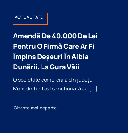
ACTUALITATE
Amendă De 40.000 De Lei
Pentru O Firmă Care Ar Fi
Yokohama A Cumpărat O
Împins Deșeuri În Albia
Fabrică De Anvelope Care
Dunării, La Gura Văii
Tocmai A Dat Faliment
O societate comercială din județul
Categorii:
ACTUALITATE
Mehedinți a fost sancționată cu [...]
Citește mai departe