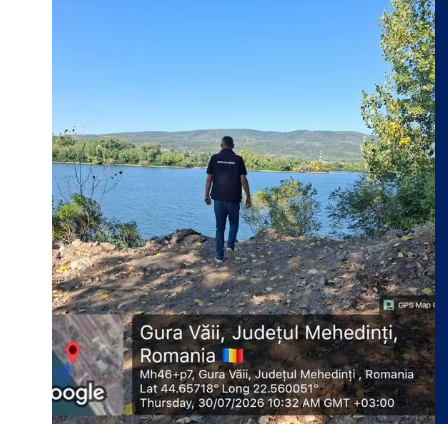
 În
ZEBLEX – Soluții Durabile,
Rezultate Vizibile
Categorii:
ACTUALITATE