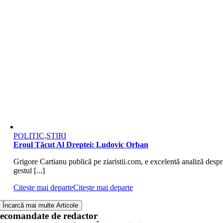
POLITIC,STIRI
Eroul Tăcut Al Dreptei: Ludovic Orban
Grigore Cartianu publică pe ziaristii.com, e excelentă analiză despr
gestul [...]
Citește mai departe
Citește mai departe
Încarcă mai multe Articole
ecomandate de redactor