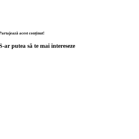
Partajează acest conținut!
S-ar putea să te mai intereseze