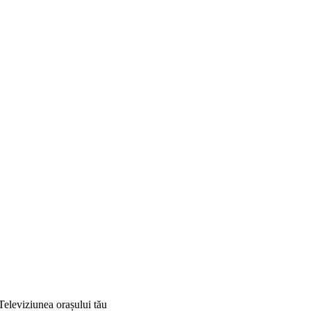
Televiziunea orașului tău