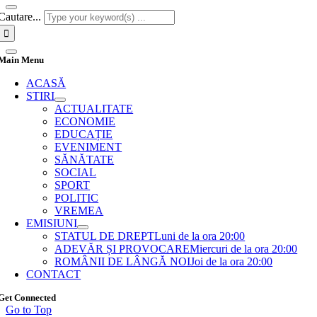
Cautare...
Main Menu
ACASĂ
STIRI
ACTUALITATE
ECONOMIE
EDUCAȚIE
EVENIMENT
SĂNĂTATE
SOCIAL
SPORT
POLITIC
VREMEA
EMISIUNI
STATUL DE DREPT
Luni de la ora 20:00
ADEVĂR ȘI PROVOCARE
Miercuri de la ora 20:00
ROMÂNII DE LÂNGĂ NOI
Joi de la ora 20:00
CONTACT
Get Connected
Go to Top