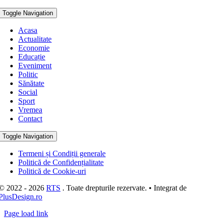
Toggle Navigation
Acasa
Actualitate
Economie
Educație
Eveniment
Politic
Sănătate
Social
Sport
Vremea
Contact
Toggle Navigation
Termeni și Condiții generale
Politică de Confidențialitate
Politică de Cookie-uri
© 2022 - 2026
RTS
. Toate drepturile rezervate. • Integrat de
PlusDesign.ro
Page load link