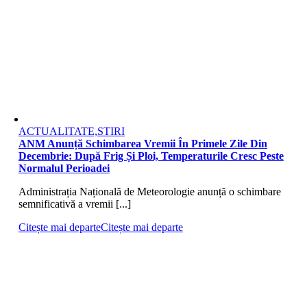
ACTUALITATE,STIRI
ANM Anunță Schimbarea Vremii În Primele Zile Din
Decembrie: După Frig Și Ploi, Temperaturile Cresc Peste
Normalul Perioadei
Administrația Națională de Meteorologie anunță o schimbare
semnificativă a vremii [...]
Citește mai departe
Citește mai departe