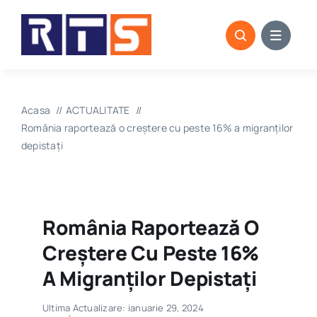
Skip
to
content
Acasa
ACTUALITATE
România raportează o creştere cu peste 16% a migranţilor
depistaţi
România Raportează O
Creştere Cu Peste 16%
A Migranţilor Depistaţi
Ultima Actualizare: ianuarie 29, 2024