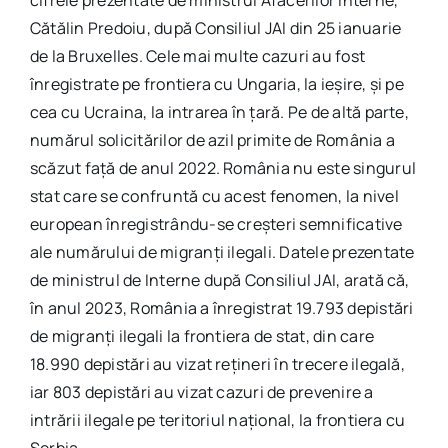
Cătălin Predoiu, după Consiliul JAI din 25 ianuarie
de la Bruxelles. Cele mai multe cazuri au fost
înregistrate pe frontiera cu Ungaria, la ieşire, şi pe
cea cu Ucraina, la intrarea în ţară. Pe de altă parte,
numărul solicitărilor de azil primite de România a
scăzut faţă de anul 2022. România nu este singurul
stat care se confruntă cu acest fenomen, la nivel
european înregistrându-se creşteri semnificative
ale numărului de migranţi ilegali. Datele prezentate
de ministrul de Interne după Consiliul JAI, arată că,
în anul 2023, România a înregistrat 19.793 depistări
de migranţi ilegali la frontiera de stat, din care
18.990 depistări au vizat reţineri în trecere ilegală,
iar 803 depistări au vizat cazuri de prevenire a
intrării ilegale pe teritoriul naţional, la frontiera cu
Serbia.