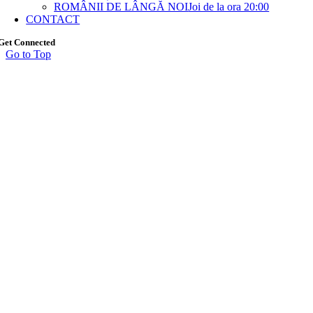
ROMÂNII DE LÂNGĂ NOI
Joi de la ora 20:00
CONTACT
Get Connected
Go to Top