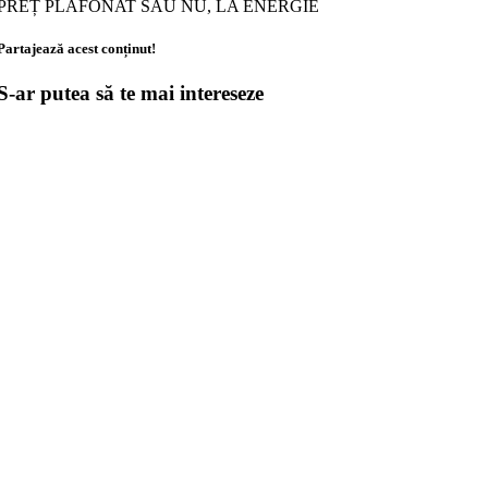
PREȚ PLAFONAT SAU NU, LA ENERGIE
Partajează acest conținut!
S-ar putea să te mai intereseze