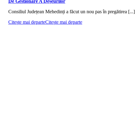
De Gestionare A Deșeurilor
Consiliul Județean Mehedinți a făcut un nou pas în pregătirea [...]
Citește mai departe
Citește mai departe