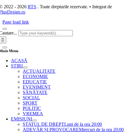
© 2022 - 2026
RTS
. Toate drepturile rezervate. • Integrat de
PlusDesign.ro
Page load link
Cautare...
Main Menu
ACASĂ
STIRI
ACTUALITATE
ECONOMIE
EDUCAȚIE
EVENIMENT
SĂNĂTATE
SOCIAL
SPORT
POLITIC
VREMEA
EMISIUNI
STATUL DE DREPT
Luni de la ora 20:00
ADEVĂR ȘI PROVOCARE
Miercuri de la ora 20:00