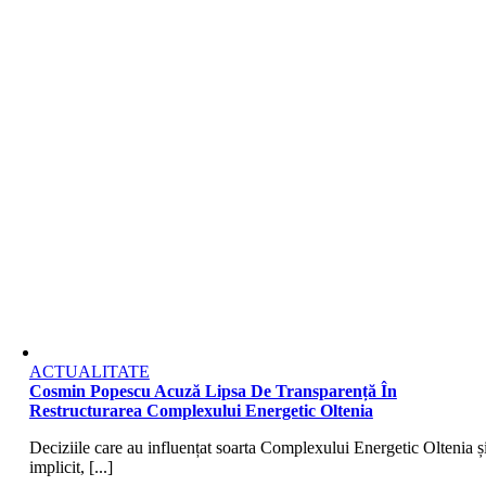
ACTUALITATE
Cosmin Popescu Acuză Lipsa De Transparență În
Restructurarea Complexului Energetic Oltenia
Deciziile care au influențat soarta Complexului Energetic Oltenia și
implicit, [...]