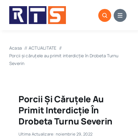
Skip
to
content
Acasa
ACTUALITATE
Porcii și căruțele au primit interdicție în Drobeta Turnu
Severin
Porcii Și Căruțele Au
Primit Interdicție În
Drobeta Turnu Severin
Ultima Actualizare: noiembrie 29, 2022