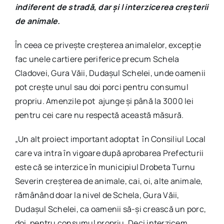
indiferent de stradă, dar și l interzicerea creșterii
de animale.
În ceea ce privește creșterea animalelor, excepție
fac unele cartiere periferice precum Schela
Cladovei, Gura Văii, Dudașul Schelei, unde oamenii
pot crește unul sau doi porci pentru consumul
propriu. Amenzile pot ajunge și până la 3000 lei
pentru cei care nu respectă această măsură.
„Un alt proiect important adoptat în Consiliul Local
care va intra în vigoare după aprobarea Prefecturii
este că se interzice în municipiul Drobeta Turnu
Severin creșterea de animale, cai, oi, alte animale,
rămânând doar la nivel de Schela, Gura Văii,
Dudașul Schelei, ca oamenii să-și crească un porc,
doi, pentru consumul propriu. Deci interzicem