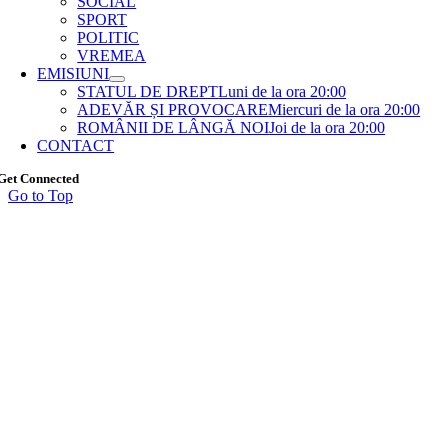
SOCIAL
SPORT
POLITIC
VREMEA
EMISIUNI
STATUL DE DREPT
Luni de la ora 20:00
ADEVĂR ȘI PROVOCARE
Miercuri de la ora 20:00
ROMÂNII DE LÂNGĂ NOI
Joi de la ora 20:00
CONTACT
Get Connected
Go to Top