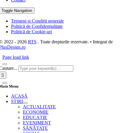
Toggle Navigation
Termeni și Condiții generale
Politică de Confidențialitate
Politică de Cookie-uri
© 2022 - 2026
RTS
. Toate drepturile rezervate. • Integrat de
PlusDesign.ro
Page load link
Cautare...
Main Menu
ACASĂ
STIRI
ACTUALITATE
ECONOMIE
EDUCAȚIE
EVENIMENT
SĂNĂTATE