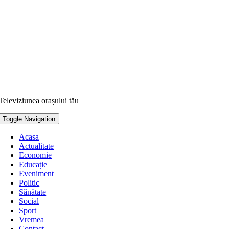
Televiziunea orașului tău
Toggle Navigation
Acasa
Actualitate
Economie
Educație
Eveniment
Politic
Sănătate
Social
Sport
Vremea
Contact