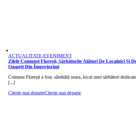
ACTUALITATE,EVENIMENT
Zilele Comunei Florești, Sărbătorite Alături De Localnici Și D
Oaspeți Din Împrejurimi
Comuna Florești a fost, sâmbătă seara, locul unei sărbători dedicat
[...]
Citește mai departe
Citește mai departe